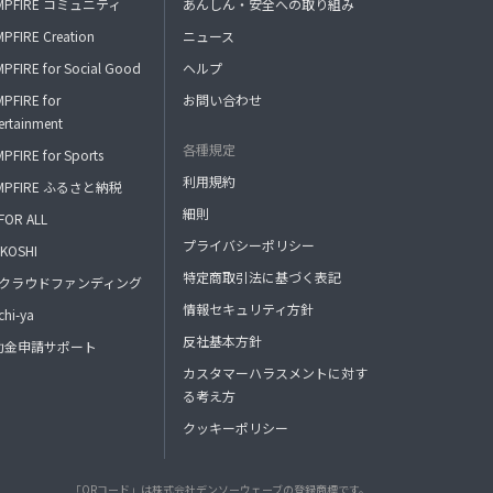
MPFIRE コミュニティ
あんしん・安全への取り組み
PFIRE Creation
ニュース
PFIRE for Social Good
ヘルプ
PFIRE for
お問い合わせ
ertainment
各種規定
PFIRE for Sports
利用規約
MPFIRE ふるさと納税
細則
FOR ALL
プライバシーポリシー
KOSHI
特定商取引法に基づく表記
FAクラウドファンディング
情報セキュリティ方針
hi-ya
反社基本方針
助金申請サポート
カスタマーハラスメントに対す
る考え方
クッキーポリシー
「QRコード」は株式会社デンソーウェーブの登録商標です。