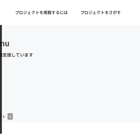
プロジェクトを掲載するには
プロジェクトをさがす
enu
ターン
注目の新着プロジェクト
募集終了が近いプロ
回支援しています
音楽
舞台・パフォーマンス
ゲーム・サービス開発
フード・飲食店
書籍・雑誌出版
アニメ・漫画
チャレンジ
ビューティー・ヘルス
クト
0