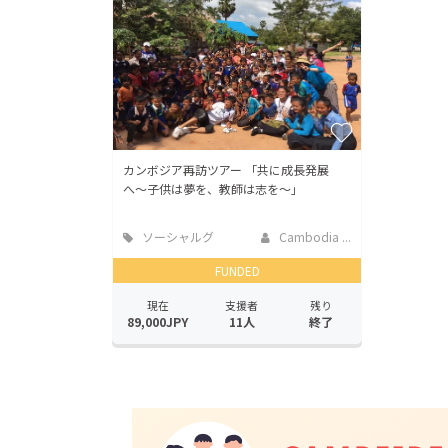
カンボジア再訪ツアー 「共に成長発展
へ〜子供は夢を、教師は志を〜」
ソーシャルグ
Cambodia ...
ッド
FUNDED
現在
支援者
残り
89,000JPY
11人
終了