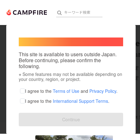
Welcome,
International users
mizuee
人気のプロジェクト
注目のリ
This site is available to users outside Japan.
これまでに1
Before continuing, please confirm the
following.
在住国：未設定
※ Some features may not be available depending on
アート・写真
出身国：未設定
your country, region, or project.
テクノロジー・ガジェット
I agree to the
Terms of Use
and
Privacy Policy
.
I agree to the
International Support Terms
.
映像・映画
ビジネス・起業
支援した
プロジェクト
1
投稿した
プロジェ
Continue
まちづくり・地域活性化