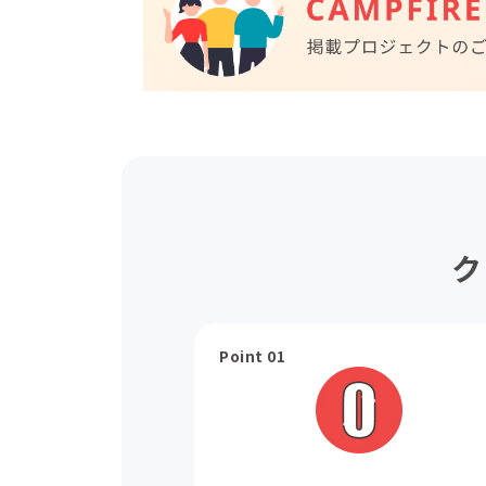
ク
Point 01