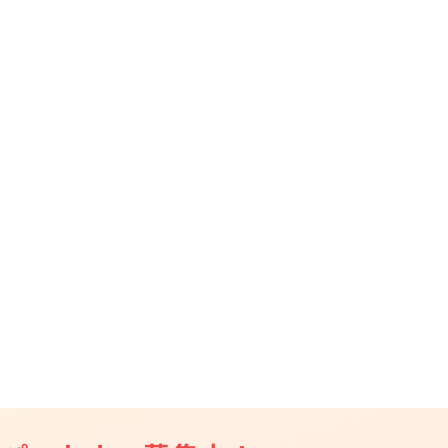
CAMPFIRE for Social Good
CAMPFIRE Creation
CAMPFIREふるさと納税
machi-ya
コミュニティ