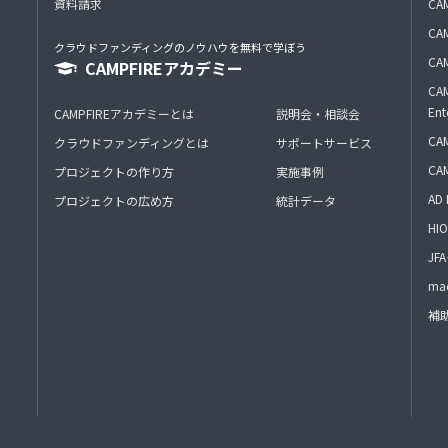
資料請求
CA
CAM
クラウドファンディングのノウハウを無料で学ぼう
CAM
CAMPFIREアカデミー
CAM
Ent
CAMPFIREアカデミーとは
説明会・相談会
CAM
クラウドファンディングとは
サポートサービス
CA
プロジェクトの作り方
実施事例
AD 
プロジェクトの広め方
統計データ
HIO
J
mac
補