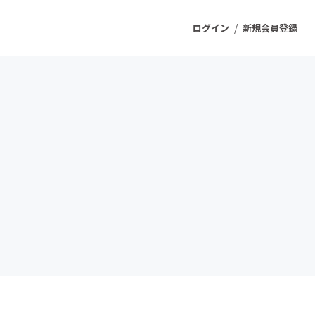
/
ログイン
新規会員登録
ジェクト
もうすぐ公開されます
プロダクト
ファッション
スポーツ
ケア
ソーシャルグッド