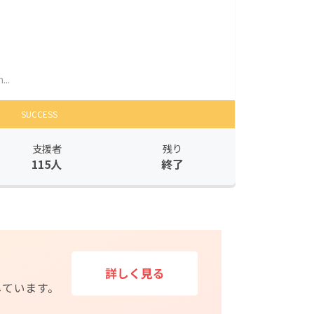
..
SUCCESS
支援者
残り
115人
終了