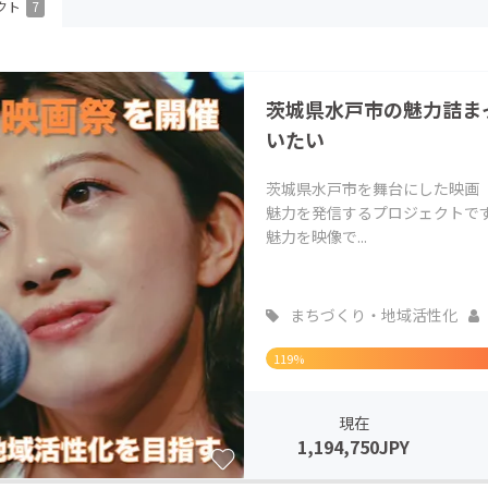
クト
7
CAMPFIRE for Social Good
CAMPFIRE Creation
CAMPFIREふるさと納税
machi-ya
コミュニティ
茨城県水戸市の魅力詰ま
いたい
茨城県水戸市を舞台にした映画
魅力を発信するプロジェクトで
魅力を映像で...
まちづくり・地域活性化
119%
現在
1,194,750JPY