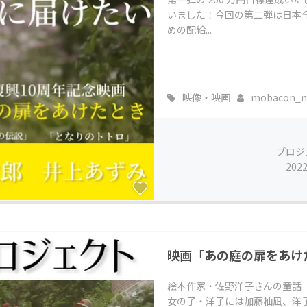
いました！今回の第⼆弾は⽇本
めの配給...
映像・映画
mobacon_m.
プロジ
202
映画「あの庭の扉をあけ
絵本作家・佐野洋子さんの童話
女の子・洋子には加藤柚凪、洋