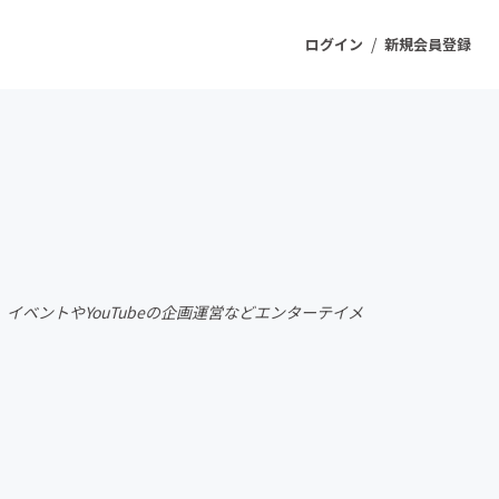
/
ログイン
新規会員登録
ジェクト
もうすぐ公開されます
プロダクト
イベントやYouTubeの企画運営などエンターテイメ
ファッション
スポーツ
ケア
ソーシャルグッド