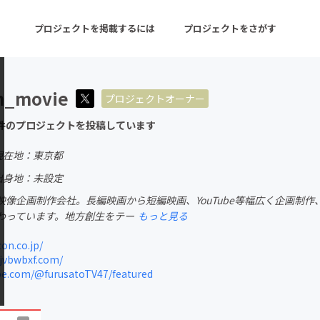
プロジェクトを掲載するには
プロジェクトをさがす
n_movie
プロジェクトオーナー
ターン
注目の新着プロジェクト
募集終了が近いプロ
件のプロジェクトを投稿しています
現在地：東京都
音楽
舞台・パフォーマンス
出身地：未設定
像企画制作会社。長編映画から短編映画、YouTube等幅広く企画制作、
ゲーム・サービス開発
フード・飲食店
わっています。地方創生をテー
もっと見る
書籍・雑誌出版
アニメ・漫画
n.co.jp/
jvbwbxf.com/
チャレンジ
ビューティー・ヘルス
e.com/@furusatoTV47/featured