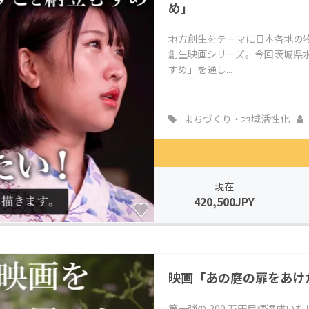
め」
地方創生をテーマに日本各地の
創生映画シリーズ。今回茨城県
すめ」を通し...
まちづくり・地域活性化
現在
420,500JPY
映画「あの庭の扉をあけ
第⼀弾の 200 万円⽬標達成