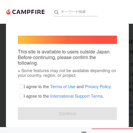
Welcome,
International users
mobaco
人気のプロジェクト
注目のリ
This site is available to users outside Japan.
これまでに7
Before continuing, please confirm the
following.
在住国：日本
※ Some features may not be available depending on
アート・写真
出身国：日本
your country, region, or project.
千代田区にある映
テクノロジー・ガジェット
I agree to the
Terms of Use
and
Privacy Policy
.
ントに幅広く携
I agree to the
International Support Terms
.
映像・映画
www.mobaco
www.xn--48
ビジネス・起業
Continue
www.youtub
まちづくり・地域活性化