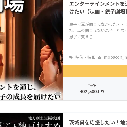
エンターテインメントを
けたい【映画・親子劇場
息子は耳が聞こえなかった・・
た、耳の聞こえない息子。絵梨
息子に支えら...
映像・映画
mobacon_m.
現在
402,500JPY
茨城県を応援したい！地