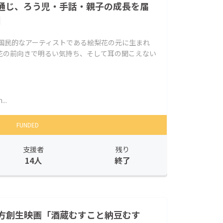
通じ、ろう児・手話・親子の成長を届
】
 国民的なアーティストである絵梨花の元に生まれ
花の前向きで明るい気持ち、そして耳の聞こえない
..
FUNDED
支援者
残り
14人
終了
方創生映画「酒蔵むすこと納豆むす