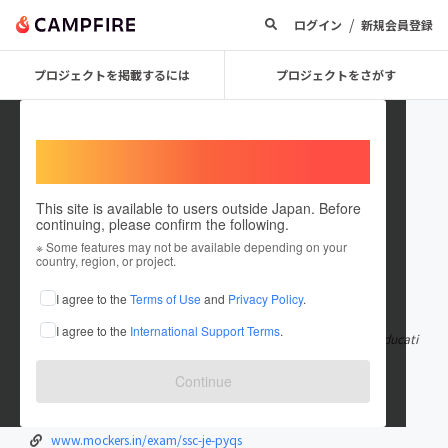
/
ログイン
新規会員登録
プロジェクトを掲載するには
プロジェクトをさがす
Welcome,
International users
This site is available to users outside Japan. Before
continuing, please confirm the following.
mockerssss
※ Some features may not be available depending on your
country, region, or project.
在住国：日本
現在地：未設定
I agree to the
Terms of Use
and
Privacy Policy
.
出身国：日本
出身地：未設定
I agree to the
International Support Terms
.
You can access the SSC CHSL Mock Test free of cost from the educati
onal platform of Mocker
もっと見る
Continue
www.mockers.in/exam/ssc-chsl-mock-test
www.mockers.in/exam/ssc-cpo-mock-test
www.mockers.in/exam/ssc-je-pyqs