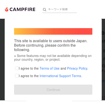
Welcome,
International users
moeko o
人気のプロジェクト
注目のリ
This site is available to users outside Japan.
これまでに1
Before continuing, please confirm the
following.
在住国：日本
※ Some features may not be available depending on
アート・写真
出身国：日本
your country, region, or project.
助産師 桶谷式乳
テクノロジー・ガジェット
I agree to the
Terms of Use
and
Privacy Policy
.
なんでも挑戦す
I agree to the
International Support Terms
.
映像・映画
moe-bonyu-
ビジネス・起業
Continue
まちづくり・地域活性化
支援した
プロジェクト
0
投稿した
プロジェ