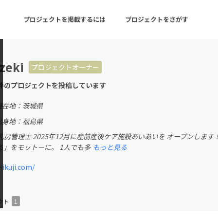
プロジェクトを掲載するには
プロジェクトをさがす
zeki
プロジェクトオーナー
ターン
注目の新着プロジェクト
募集終了が近いプロ
件のプロジェクトを投稿しています
現在地：茨城県
音楽
舞台・パフォーマンス
出身地：福島県
房管理士 2025年12月に産前産後ケア施設あいあいを オープンしま
ゲーム・サービス開発
フード・飲食店
る」をモットーに。 1人でも多
もっと見る
書籍・雑誌出版
アニメ・漫画
ikuji.com/
チャレンジ
ビューティー・ヘルス
クト
1