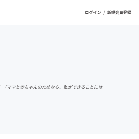
/
ログイン
新規会員登録
ジェクト
もうすぐ公開されます
プロダクト
す！ 「ママと赤ちゃんのためなら、私ができることには
ファッション
スポーツ
ケア
ソーシャルグッド