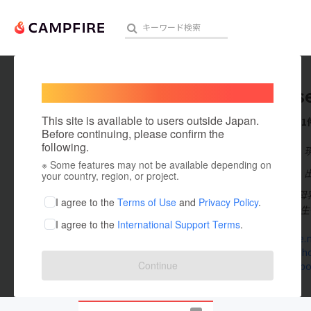
Welcome,
International users
mohous
人気のプロジェクト
注目のリ
This site is available to users outside Japan.
これまでに1
Before continuing, please confirm the
following.
在住国：日本
※ Some features may not be available depending on
アート・写真
出身国：日本
your country, region, or project.
モーハウスは母
テクノロジー・ガジェット
I agree to the
Terms of Use
and
Privacy Policy
.
1997年夏に、
I agree to the
International Support Terms
.
映像・映画
mo-house.n
shop.mo-ho
ビジネス・起業
Continue
www.facebo
まちづくり・地域活性化