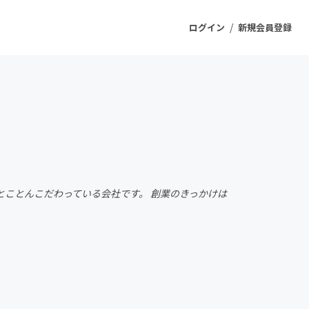
/
ログイン
新規会員登録
ジェクト
もうすぐ公開されます
プロダクト
ことんこだわっている会社です。 創業のきっかけは
ファッション
スポーツ
ケア
ソーシャルグッド