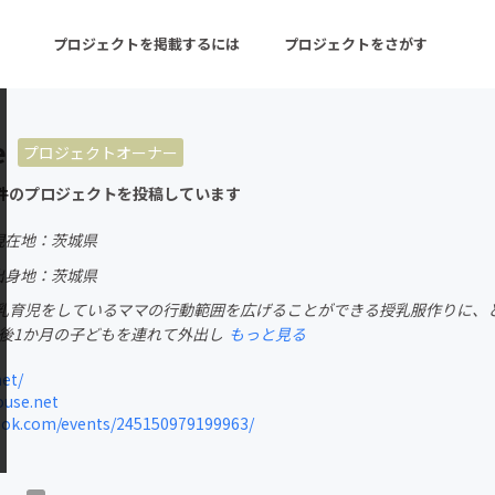
プロジェクトを掲載するには
プロジェクトをさがす
e
プロジェクトオーナー
ターン
注目の新着プロジェクト
募集終了が近いプロ
件のプロジェクトを投稿しています
現在地：茨城県
音楽
舞台・パフォーマンス
出身地：茨城県
乳育児をしているママの行動範囲を広げることができる授乳服作りに、と
ゲーム・サービス開発
フード・飲食店
生後1か月の子どもを連れて外出し
もっと見る
書籍・雑誌出版
アニメ・漫画
et/
use.net
チャレンジ
ビューティー・ヘルス
ok.com/events/245150979199963/