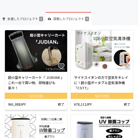
支援した
プロジェクト
投稿した
プロジェクト
3
4
超小型キャリーカート『 JUDIAN 』
マイナスイオンの力で空気をキレイ
これ一台で買い物、荷物運びも
に！超小型ポータブル空気清浄機
楽々！
「CSTT」
SUCCESS
SUCCESS
961,088JPY
終了
678,112JPY
終了