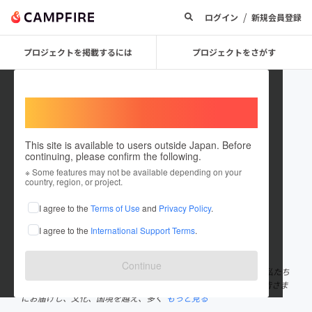
/
ログイン
新規会員登録
プロジェクトを掲載するには
プロジェクトをさがす
Welcome,
International users
This site is available to users outside Japan. Before
continuing, please confirm the following.
mon favori
※ Some features may not be available depending on your
country, region, or project.
プロジェクトオーナー
I agree to the
Terms of Use
and
Privacy Policy
.
これまでに3回支援して4件のプロジェクトを投稿しています
I agree to the
International Support Terms
.
在住国：日本
現在地：埼玉県
出身国：日本
出身地：埼玉県
Continue
Mon Favavori はフランス語で 私のお気に入り という意味です。 私たち
はデザイン性、品質、機能性に優れ日本でまだ珍しい海外製品を皆さま
にお届けし、文化、国境を越え、多く
もっと見る