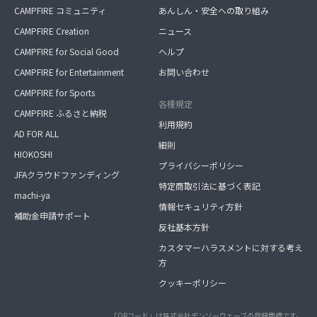
CAMPFIRE コミュニティ
あんしん・安全への取り組み
CAMPFIRE Creation
ニュース
CAMPFIRE for Social Good
ヘルプ
CAMPFIRE for Entertainment
お問い合わせ
CAMPFIRE for Sports
各種規定
CAMPFIRE ふるさと納税
利用規約
AD FOR ALL
細則
HIOKOSHI
プライバシーポリシー
JFAクラウドファンディング
特定商取引法に基づく表記
machi-ya
情報セキュリティ方針
補助金申請サポート
反社基本方針
カスタマーハラスメントに対する考え
方
クッキーポリシー
「QRコード」は株式会社デンソーウェーブの登録商標です。