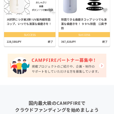
大好評につき第2弾! UV紫外線除菌
除菌できる歯磨きコップ いつでも清
コップ、いつでも清潔な歯磨きを！
潔な歯磨きを！ ９９%除菌 口臭予
防
SUCCESS
SUCCESS
228,580JPY
終了
367,020JPY
終了
国内最大級のCAMPFIREで
クラウドファンディングを始めましょう