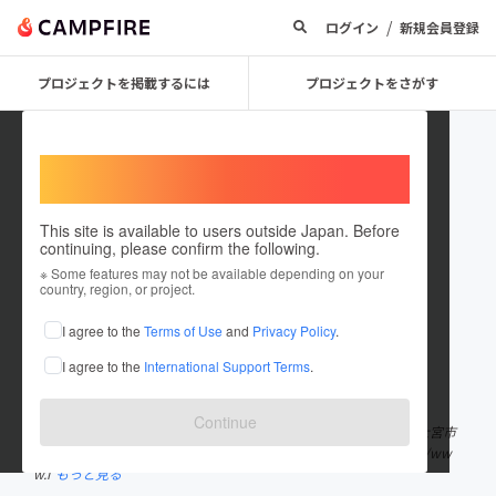
/
ログイン
新規会員登録
プロジェクトを掲載するには
プロジェクトをさがす
Welcome,
International users
This site is available to users outside Japan. Before
continuing, please confirm the following.
monnys
※ Some features may not be available depending on your
country, region, or project.
プロジェクトオーナー
I agree to the
Terms of Use
and
Privacy Policy
.
これまでに1件のプロジェクトを投稿しています
I agree to the
International Support Terms
.
在住国：日本
現在地：未設定
出身国：日本
出身地：未設定
Continue
Monny's Outdoor Company 望月ことトッピーです！ 静岡県富士宮市
芝川でアウトドアを主に活動しております:) insutagram→https://ww
w.i
もっと見る