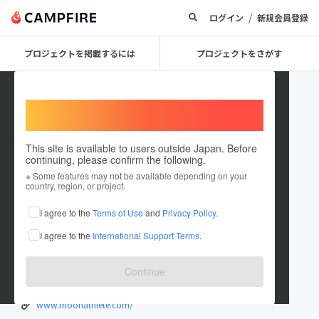
/
ログイン
新規会員登録
プロジェクトを掲載するには
プロジェクトをさがす
Welcome,
International users
This site is available to users outside Japan. Before
continuing, please confirm the following.
PRISM CUP運営事務局
※ Some features may not be available depending on your
country, region, or project.
プロジェクトオーナー
I agree to the
Terms of Use
and
Privacy Policy
.
これまでに1件のプロジェクトを投稿しています
I agree to the
International Support Terms
.
在住国：日本
現在地：未設定
出身国：日本
出身地：未設定
Continue
運営会社：株式会社MOON
www.moonathlete.com/