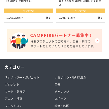
FAMILY」を作りたい！
道！「私たちの夢を応援してくださ
い」
SUCCESS
SUCCESS
1,268,200JPY
終了
1,201,777JPY
終了
カテゴリー
テクノロジー・ガジェット
まちづくり・地域活性化
プロダクト
音楽
フード・飲食店
チャレンジ
アニメ・漫画
スポーツ
ファッション
映像・映画