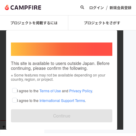
/
ログイン
新規会員登録
プロジェクトを掲載するには
プロジェクトをさがす
Welcome,
International users
This site is available to users outside Japan. Before
continuing, please confirm the following.
morikan28
※ Some features may not be available depending on your
country, region, or project.
これまでに5回支援しています
I agree to the
Terms of Use
and
Privacy Policy
.
在住国：未設定
I agree to the
International Support Terms
.
出身国：未設定
Continue
支援した
プロジェクト
投稿した
プロジェクト
5
0