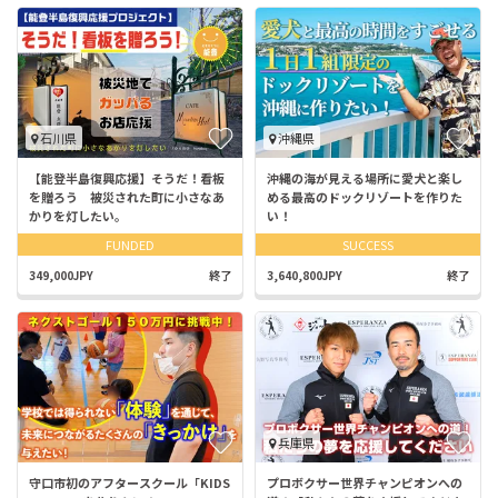
石川県
沖縄県
【能登半島復興応援】そうだ！看板
沖縄の海が見える場所に愛犬と楽し
を贈ろう 被災された町に小さなあ
める最高のドックリゾートを作りた
かりを灯したい。
い！
FUNDED
SUCCESS
349,000JPY
終了
3,640,800JPY
終了
兵庫県
守口市初のアフタースクール「KIDS
プロボクサー世界チャンピオンへの