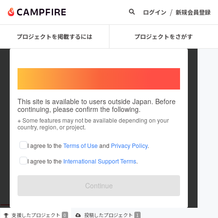
/
ログイン
新規会員登録
プロジェクトを掲載するには
プロジェクトをさがす
Welcome,
International users
This site is available to users outside Japan. Before
continuing, please confirm the following.
mukimuki55
※ Some features may not be available depending on your
country, region, or project.
プロジェクトオーナー
I agree to the
Terms of Use
and
Privacy Policy
.
これまでに1件のプロジェクトを投稿しています
I agree to the
International Support Terms
.
在住国：日本
現在地：愛知県
出身国：日本
出身地：愛知県
Continue
支援した
プロジェクト
投稿した
プロジェクト
0
1