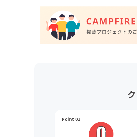
ク
Point 01