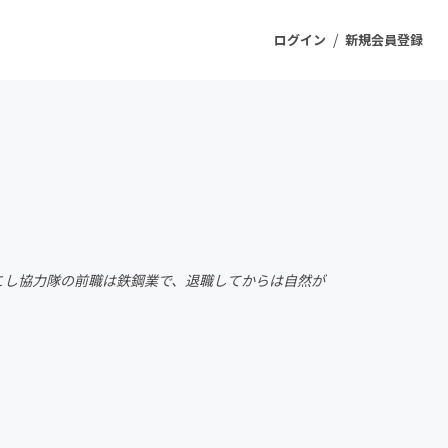
/
ログイン
新規会員登録
ジェクト
もうすぐ公開されます
プロダクト
こし協力隊の前職は鉄鋼業で、退職してからは自然が
ファッション
スポーツ
ケア
ソーシャルグッド