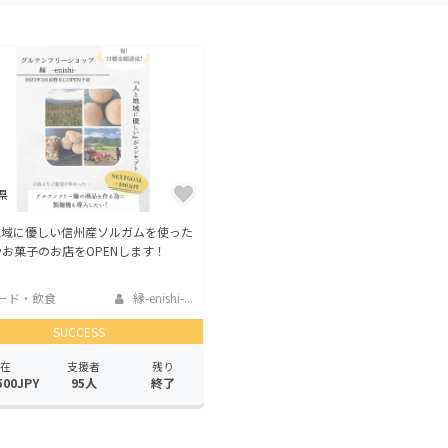
CAMPFIRE for Social Good
CAMPFIRE Creation
CAMPFIREふるさと納税
machi-ya
コミュニティ
県
地域に優しい信州産ソルガムを使った
お菓子のお店をOPENします！
ード・飲食
縁-enishi-...
SUCCESS
在
支援者
残り
500JPY
95人
終了