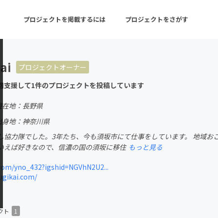
プロジェクトを掲載するには
プロジェクトをさがす
ai
プロジェクトオーナー
ターン
注目の新着プロジェクト
募集終了が近いプロ
回支援して1件のプロジェクトを投稿しています
現在地：長野県
音楽
舞台・パフォーマンス
出身地：神奈川県
し協力隊でした。3年たち、今も須坂市にて仕事をしています。 地域お
ゲーム・サービス開発
フード・飲食店
いえば好きなので、信濃の国の須坂に移住
もっと見る
書籍・雑誌出版
アニメ・漫画
com/yno_432?igshid=NGVhN2U2...
ugikai.com/
チャレンジ
ビューティー・ヘルス
クト
1