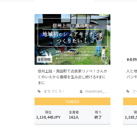
長野県
長野
信州上田・真田町で古民家リノベ！さんか
人と
くのいえから循環を生み出し続ける#まに
パンや
まに
まちづくり・
manimani_...
フ
地域活性化
店
FUNDED
現在
支援者
残り
現
1,138,445JPY
162人
終了
1,185,