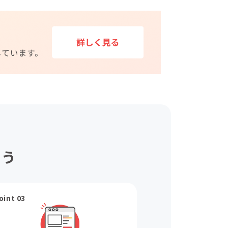
ょう
oint 03