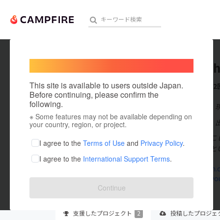
Welcome,
International users
mura_ch
人気のプロジェクト
注目のリ
This site is available to users outside Japan.
これまでに2
Before continuing, please confirm the
following.
在住国：日本
※ Some features may not be available depending on
アート・写真
出身国：日本
your country, region, or project.
須坂市地域おこ
テクノロジー・ガジェット
I agree to the
Terms of Use
and
Privacy Policy
.
好きか嫌いかと
I agree to the
International Support Terms
.
映像・映画
instagram.
suzaka-kyo
ビジネス・起業
Continue
まちづくり・地域活性化
支援した
プロジェクト
2
投稿した
プロジェ