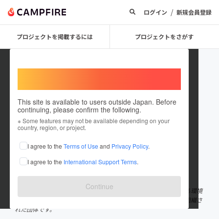
/
ログイン
新規会員登録
プロジェクトを掲載するには
プロジェクトをさがす
Welcome,
International users
This site is available to users outside Japan. Before
continuing, please confirm the following.
murone_taisai
※ Some features may not be available depending on your
country, region, or project.
プロジェクトオーナー
I agree to the
Terms of Use
and
Privacy Policy
.
これまでに1件のプロジェクトを投稿しています
I agree to the
International Support Terms
.
在住国：日本
現在地：岩手県
出身国：日本
出身地：岩手県
Continue
室根神社特別大祭を観光資源として観光客等が安心して観光できる環境
やお祭りを盛り上げるためのイベント等を企画、支援するために組織さ
れた団体です。