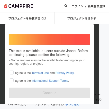
/
ログイン
新規会員登録
プロジェクトを掲載するには
プロジェクトをさがす
Welcome,
International users
This site is available to users outside Japan. Before
continuing, please confirm the following.
musicsalon otoasobi
※ Some features may not be available depending on your
country, region, or project.
プロジェクトオーナー
I agree to the
Terms of Use
and
Privacy Policy
.
これまでに1件のプロジェクトを投稿しています
I agree to the
International Support Terms
.
在住国：日本
現在地：三重県
出身国：日本
出身地：大阪府
Continue
＊大阪生まれ ＊大阪音楽大学器楽卒業 ＊三重県松阪市で2002年からピ
アノ教室を開室。リトミック、ピアノ教室の講師として教室を運営 ＊20
15年NPO法人ミュージックサロン音あそび
もっと見る