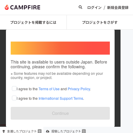
/
ログイン
新規会員登録
プロジェクトを掲載するには
プロジェクトをさがす
Welcome,
International users
This site is available to users outside Japan. Before
continuing, please confirm the following.
na_chan319
※ Some features may not be available depending on your
country, region, or project.
プロジェクトオーナー
I agree to the
Terms of Use
and
Privacy Policy
.
これまでに1件のプロジェクトを投稿しています
I agree to the
International Support Terms
.
在住国：未設定
出身国：未設定
Continue
支援した
プロジェクト
投稿した
プロジェクト
0
1