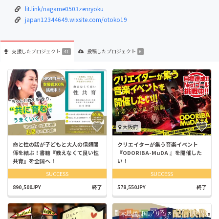
lit.link/nagame0503zenryoku
japan12344649.wixsite.com/otoko19
支援した
プロジェクト
投稿した
プロジェクト
41
6
大阪府
命と性の話が子どもと大人の信頼関
クリエイターが集う音楽イベント
係を結ぶ！書籍『教えなくて良い性
『ODORIBA-MuDA 』を開催した
共育』を全国へ！
い！
SUCCESS
SUCCESS
890,500JPY
終了
578,550JPY
終了