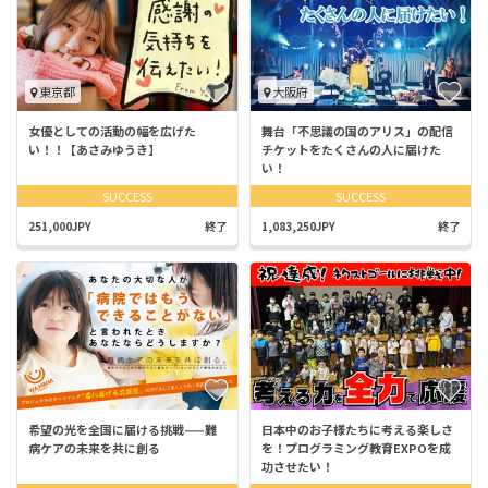
東京都
大阪府
女優としての活動の幅を広げた
舞台「不思議の国のアリス」の配信
い！！【あさみゆうき】
チケットをたくさんの人に届けた
い！
SUCCESS
SUCCESS
251,000JPY
終了
1,083,250JPY
終了
希望の光を全国に届ける挑戦——難
日本中のお子様たちに考える楽しさ
病ケアの未来を共に創る
を！プログラミング教育EXPOを成
功させたい！