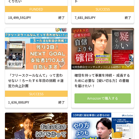
くりたい
ト
FUNDED
SUCCESS
18,499,592JPY
終了
7,681,865JPY
終了
大阪府
「フリースクールなんて」って言わ
確信を持って事業を持続・ 成長する
せない！ろーたす６年目の挑戦 ＃運
ために必要な【疑い切る力】の書籍
営力向上計画
を届けたい！
SUCCESS
Amazonで購入する
1,636,000JPY
終了