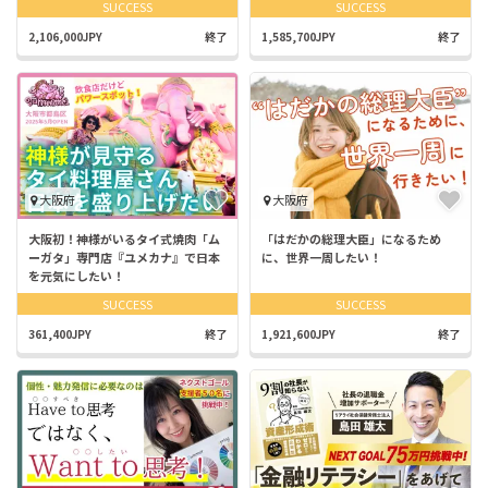
SUCCESS
SUCCESS
2,106,000JPY
終了
1,585,700JPY
終了
大阪府
大阪府
大阪初！神様がいるタイ式焼肉「ム
「はだかの総理大臣」になるため
ーガタ」専門店『ユメカナ』で日本
に、世界一周したい！
を元気にしたい！
SUCCESS
SUCCESS
361,400JPY
終了
1,921,600JPY
終了