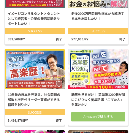
イメージコンサルタント×タレント
老後2000万円問題を根本から解決す
として経営者・企業の発信活動をサ
る本を出版したい！
ポートしたい！
SUCCESS
SUCCESS
339,500JPY
終了
577,000JPY
終了
大阪府
10年先の日本を見据え、社会問題の
動画を見るだけ！ 英単語1200個が脳
解消と次世代リーダー育成ができる
にこびりつく英単語帳『こびたん』
循環を創りたい
を届けたい
SUCCESS
Amazonで購入する
5,466,876JPY
終了