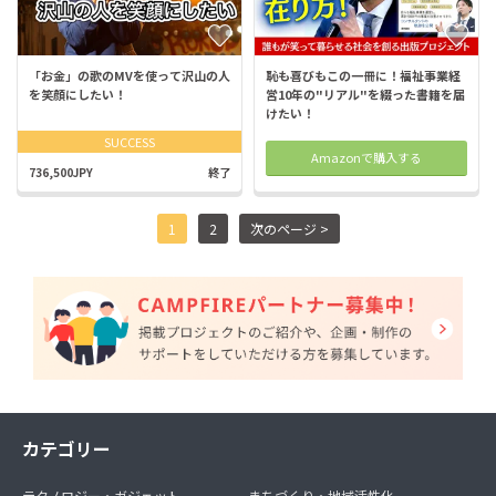
「お金」の歌のMVを使って沢山の人
恥も喜びもこの一冊に！福祉事業経
を笑顔にしたい！
営10年の"リアル"を綴った書籍を届
けたい！
SUCCESS
Amazonで購入する
736,500JPY
終了
1
2
次のページ >
カテゴリー
テクノロジー・ガジェット
まちづくり・地域活性化