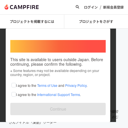
/
ログイン
新規会員登録
プロジェクトを掲載するには
プロジェクトをさがす
Welcome,
International users
This site is available to users outside Japan. Before
continuing, please confirm the following.
ながめ
※ Some features may not be available depending on your
country, region, or project.
プロジェクトオーナー
I agree to the
Terms of Use
and
Privacy Policy
.
これまでに41回支援して6件のプロジェクトを投稿しています
I agree to the
International Support Terms
.
在住国：日本
現在地：大阪府
出身国：日本
出身地：熊本県
Continue
元高校教師。退職後、学習塾の講師・エリアマネージャーを経て予備校
講師に｜速読インストラクター｜日本ビジネス大喜利協会｜作家｜おじ
さんアイドル「漢塾」リーダー