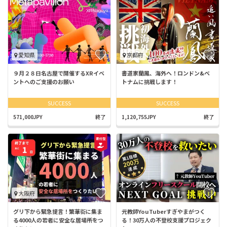
愛知県
京都府
９月２８日名古屋で開催するXRイベ
書道家蘭鳳、海外へ！ロンドン&ベ
ントへのご支援のお願い
トナムに挑戦します！
SUCCESS
SUCCESS
571,000JPY
終了
1,120,755JPY
終了
大阪府
グリ下から緊急提言！繁華街に集ま
元教師YouTuberすぎやまがつく
る4000人の若者に安全な居場所をつ
る！30万人の不登校支援プロジェク