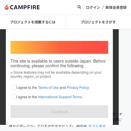
/
ログイン
新規会員登録
プロジェクトを掲載するには
プロジェクトをさがす
Welcome,
International users
This site is available to users outside Japan. Before
continuing, please confirm the following.
nagasawa3729
※ Some features may not be available depending on your
country, region, or project.
プロジェクトオーナー
I agree to the
Terms of Use
and
Privacy Policy
.
これまでに2件のプロジェクトを投稿しています
I agree to the
International Support Terms
.
在住国：日本
現在地：新潟県
出身国：日本
出身地：新潟県
Continue
株式会社アルチザン 代表取締役 新潟県燕市は金属加工を地場産業とす
る地域として全国に知られています。 時を越えて変わる事のない価値に
誰もがあこがれ、それを求めるものです。 園反面
もっと見る