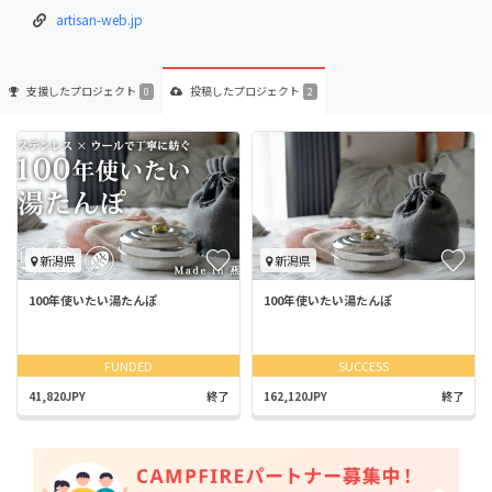
artisan-web.jp
支援した
プロジェクト
投稿した
プロジェクト
0
2
新潟県
新潟県
100年使いたい湯たんぽ
100年使いたい湯たんぽ
FUNDED
SUCCESS
41,820JPY
終了
162,120JPY
終了