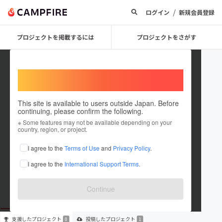
/
ログイン
新規会員登録
プロジェクトを掲載するには
プロジェクトをさがす
Welcome,
International users
This site is available to users outside Japan. Before
continuing, please confirm the following.
nagayoshi_1
※ Some features may not be available depending on your
country, region, or project.
プロジェクトオーナー
I agree to the
Terms of Use
and
Privacy Policy
.
これまでに1件のプロジェクトを投稿しています
I agree to the
International Support Terms
.
在住国：未設定
出身国：未設定
Continue
支援した
プロジェクト
投稿した
プロジェクト
0
1