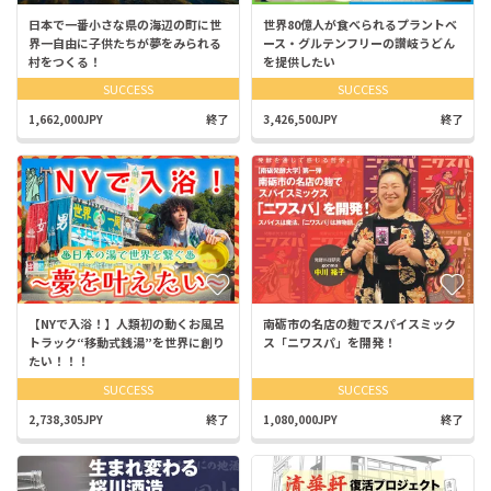
日本で一番小さな県の海辺の町に世
世界80億人が食べられるプラントベ
界一自由に子供たちが夢をみられる
ース・グルテンフリーの讃岐うどん
村をつくる！
を提供したい
SUCCESS
SUCCESS
1,662,000JPY
終了
3,426,500JPY
終了
【NYで入浴！】人類初の動くお風呂
南砺市の名店の麹でスパイスミック
トラック“移動式銭湯”を世界に創り
ス「ニワスパ」を開発！
たい！！！
SUCCESS
SUCCESS
2,738,305JPY
終了
1,080,000JPY
終了