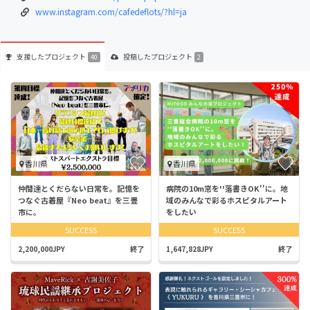
www.instagram.com/cafedeflots/?hl=ja
支援した
プロジェクト
投稿した
プロジェクト
40
2
香川県
香川県
仲間達とくだらない日常を。記憶を
病院の10m窓を''落書きOK''に。地
つなぐ古着屋『Neo beat』を三豊
域のみんなで彩るホスピタルアート
市に。
をしたい
SUCCESS
SUCCESS
2,200,000JPY
終了
1,647,828JPY
終了