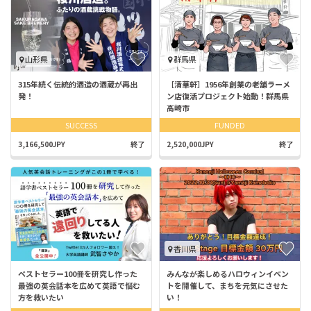
山形県
群馬県
315年続く伝統的酒造の酒蔵が再出
［清華軒］1956年創業の老舗ラーメ
発！
ン店復活プロジェクト始動！群馬県
高崎市
SUCCESS
FUNDED
3,166,500JPY
終了
2,520,000JPY
終了
香川県
ベストセラー100冊を研究し作った
みんなが楽しめるハロウィンイベン
最強の英会話本を広めて英語で悩む
トを開催して、まちを元気にさせた
方を救いたい
い！