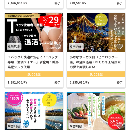
2,466,000JPY
終了
218,500JPY
終了
群馬県
その他
Ｔバックを快適に安心に！Tバック
小さなサーカス団「ピエロック一
専用「温活ライナー」新登場！群馬
座」の全国巡業・おもちゃ工場設立
県産シルク使用
の夢を実現したい！
SUCCESS
SUCCESS
1,292,000JPY
終了
2,955,610JPY
終了
香川県
香川県