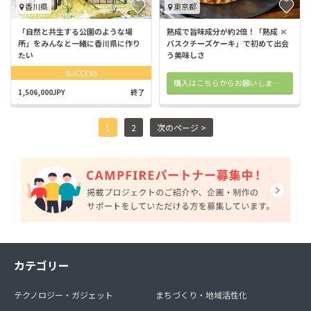
香川県
東京都
「自然と共生する公園のような場
熟成で旨味成分が約2倍！「熟成 ×
所」をみんなと一緒に香川県に作り
バスクチーズケーキ」で初めて出会
たい
う美味しさ
SUCCESS
購入はこちらからお願いします。
1,506,000JPY
終了
1
2
次のページ >
カテゴリー
テクノロジー・ガジェット
まちづくり・地域活性化