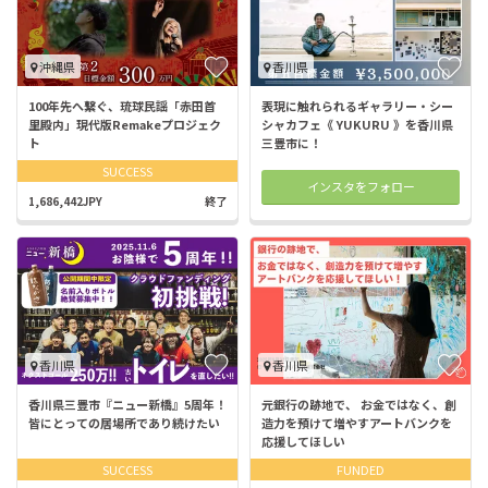
沖縄県
香川県
100年先へ繋ぐ、琉球民謡「赤田首
表現に触れられるギャラリー・シー
里殿内」現代版Remakeプロジェク
シャカフェ《 YUKURU 》を香川県
ト
三豊市に！
SUCCESS
インスタをフォロー
1,686,442JPY
終了
香川県
香川県
香川県三豊市『ニュー新橋』5周年！
元銀行の跡地で、 お金ではなく、創
皆にとっての居場所であり続けたい
造力を預けて増やすアートバンクを
応援してほしい
SUCCESS
FUNDED