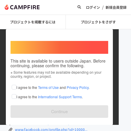
/
ログイン
新規会員登録
プロジェクトを掲載するには
プロジェクトをさがす
Welcome,
International users
This site is available to users outside Japan. Before
continuing, please confirm the following.
namihiro
※ Some features may not be available depending on your
country, region, or project.
プロジェクトオーナー
I agree to the
Terms of Use
and
Privacy Policy
.
これまでに40回支援して2件のプロジェクトを投稿しています
I agree to the
International Support Terms
.
在住国：日本
現在地：香川県
出身国：未設定
Continue
nami53.wixsite.com/flots
www.facebook.com/CafeDeFlots/
www.facebook.com/profile.php?id=10000...