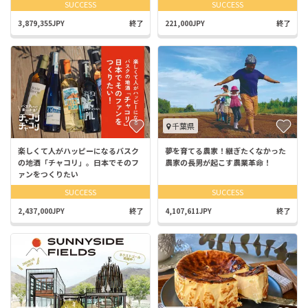
SUCCESS
SUCCESS
3,879,355JPY
終了
221,000JPY
終了
千葉県
楽しくて人がハッピーになるバスク
夢を育てる農家！継ぎたくなかった
の地酒「チャコリ」。日本でそのフ
農家の長男が起こす農業革命！
ァンをつくりたい
SUCCESS
SUCCESS
2,437,000JPY
終了
4,107,611JPY
終了