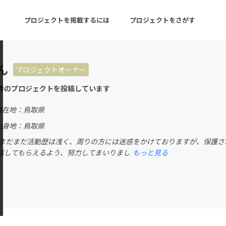
プロジェクトを掲載するには
プロジェクトをさがす
ん
プロジェクトオーナー
ターン
注目の新着プロジェクト
募集終了が近いプロ
件のプロジェクトを投稿しています
現在地：鳥取県
音楽
舞台・パフォーマンス
出身地：鳥取県
 まだまだ活動歴は浅く、周りの方には迷惑をかけておりますが、保護
ゲーム・サービス開発
フード・飲食店
活してもらえるよう、努力してまいりまし
もっと見る
書籍・雑誌出版
アニメ・漫画
チャレンジ
ビューティー・ヘルス