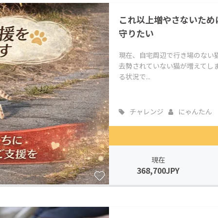
CAMPFIRE for Social Good
CAMPFIRE Creation
これ以上増やさないため
CAMPFIREふるさと納税
machi-ya
コミュニティ
守りたい
現在、自宅周辺で行き場のない
去勢されていない猫が増えてしま
る状況で...
チャレンジ
にゃんたん
現在
368,700JPY