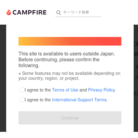
Welcome,
International users
にゃんた
人気のプロジェクト
注目のリ
This site is available to users outside Japan.
これまでに3
Before continuing, please confirm the
following.
在住国：日本
※ Some features may not be available depending on
アート・写真
出身国：日本
your country, region, or project.
はじめまして。
テクノロジー・ガジェット
I agree to the
Terms of Use
and
Privacy Policy
.
の良い場所で生
I agree to the
International Support Terms
.
映像・映画
ビジネス・起業
Continue
投稿した
プロジェクト
3
まちづくり・地域活性化