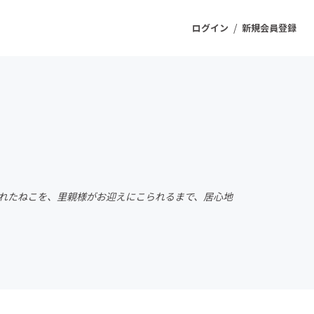
/
ログイン
新規会員登録
ジェクト
もうすぐ公開されます
プロダクト
されたねこを、里親様がお迎えにこられるまで、居心地
ファッション
スポーツ
ケア
ソーシャルグッド