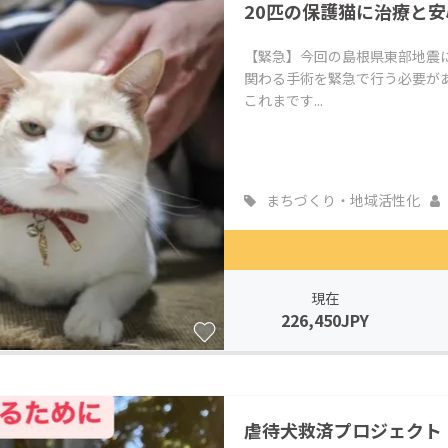
20匹の保護猫に治療と
【緊急】今回の島根県東部地震
関わる手術を緊急で行う必要が
これまです...
まちづくり・地域活性化
現在
226,450JPY
虐待犬救済プロジェクト