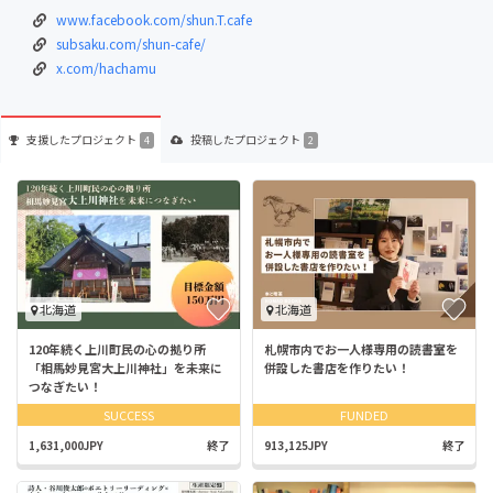
www.facebook.com/shun.T.cafe
subsaku.com/shun-cafe/
x.com/hachamu
支援した
プロジェクト
投稿した
プロジェクト
4
2
北海道
北海道
120年続く上川町民の心の拠り所
札幌市内でお一人様専用の読書室を
「相馬妙見宮大上川神社」を未来に
併設した書店を作りたい！
つなぎたい！
SUCCESS
FUNDED
1,631,000JPY
終了
913,125JPY
終了