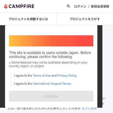
/
ログイン
新規会員登録
プロジェクトを掲載するには
プロジェクトをさがす
Welcome,
International users
This site is available to users outside Japan. Before
continuing, please confirm the following.
俊カフェ店主 古川奈央
※ Some features may not be available depending on your
country, region, or project.
プロジェクトオーナー
I agree to the
Terms of Use
and
Privacy Policy
.
これまでに4回支援して2件のプロジェクトを投稿しています
I agree to the
International Support Terms
.
在住国：日本
現在地：北海道
出身国：日本
出身地：北海道
Continue
札幌で2017年より、詩人・谷川俊太郎さん公認「俊カフェ」をやってい
る、カフェ店主・編集者・ライター（たまに詩も書く）です。俊カフェ
には、谷川俊太郎さんと共にお仕事をしたことのある
もっと見る