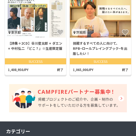
東京都
茨城県
【詩集＋2CD】谷川俊太郎 + ダエン
挑戦するすべての人に向けて、
+ 中村弘二 『どこ？』※生産限定盤
RPB~ロールプレイングブック~を出
版したい！
SUCCESS
SUCCESS
1,408,950JPY
終了
1,065,000JPY
終了
カテゴリー