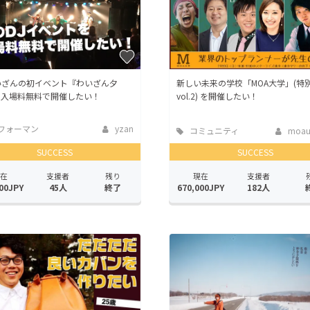
いざんの初イベント『わいざん夕
新しい未来の学校「MOA大学」(特
を入場料無料で開催したい！
vol.2) を開催したい！
フォーマン
yzan
コミュニティ
moauni
SUCCESS
SUCCESS
在
支援者
残り
現在
支援者
00JPY
45人
終了
670,000JPY
182人