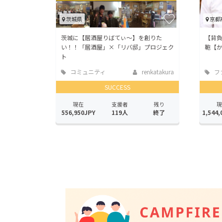
茨城県
京都
茨城に【居酒屋りばてぃ～】を創りた
【背
い！！「居酒屋」×「リバ邸」プロジェク
鞄【
ト
コミュニティ
renkatakura
フ
SUCCESS
現在
支援者
残り
現
556,950JPY
119人
終了
1,544,