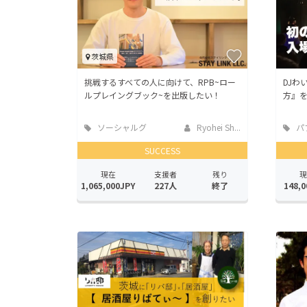
茨城県
挑戦するすべての人に向けて、RPB~ロー
DJわ
ルプレイングブック~を出版したい！
方』
ソーシャルグ
Ryohei Sh...
パ
ッド
ス
SUCCESS
現在
支援者
残り
現
1,065,000JPY
227人
終了
148,0