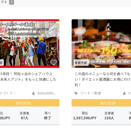
ェクト
2
CAMPFIRE for Social Good
CAMPFIRE Creation
CAMPFIREふるさと納税
machi-ya
コミュニティ
都
東京都
5年目！ 阿佐ヶ谷のシェアハウス
この店のメニューなら何を食べても
京未来人アジト」をもっと快適にした
い！ダイエット居酒屋にお得に行け
利！
ちづくり・
NatsukiMu...
フード・飲食
m
活性化
店
SUCCESS
SUCCESS
在
支援者
残り
現在
支援者
00JPY
67人
終了
1,567,500JPY
130人