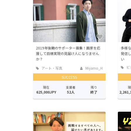
2019年後期のサポーター募集！画家を応
多様な
援して目標実現の見届け人になりません
発信
か？
い
ビ
アート・写真
Miyamo_H
業
SUCCESS
現在
支援者
残り
現
625,000JPY
52人
終了
2,261,