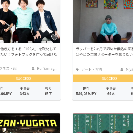
働き方をする「100人」を取材して
ラッパーを2ヶ月で諦めた無名の画家
したい！フォトブックを作って届けた
はやとの年間サポーターを募りたい
ジネス・起
Rui Yamag...
アート・写真
Miy
SUCCESS
SUCCESS
在
支援者
残り
現在
支援者
100JPY
343人
終了
589,039JPY
69人