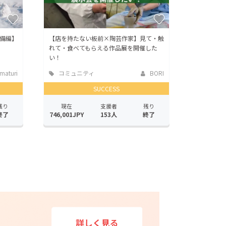
備編】
【店を持たない板前×陶芸作家】見て・触
れて・食べてもらえる作品展を開催した
い！
aturi
コミュニティ
BORI
SUCCESS
残り
現在
支援者
残り
終了
746,001JPY
153人
終了