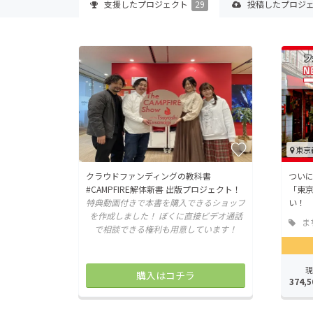
支援した
プロジェクト
29
投稿した
プロジ
東京
クラウドファンディングの教科書
ついに
#CAMPFIRE解体新書 出版プロジェクト！
「東
特典動画付きで本書を購入できるショップ
い！
を作成しました！ ぼくに直接ビデオ通話
ま
で相談できる権利も用意しています！
地域
現
購入はコチラ
374,5