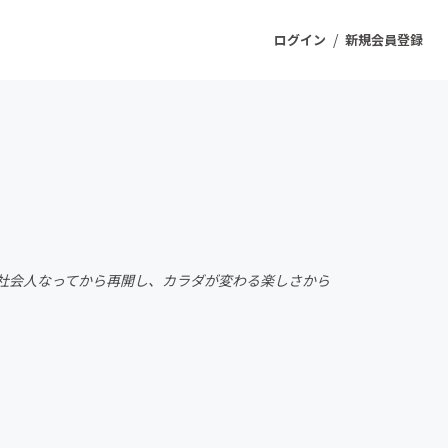
/
ログイン
新規会員登録
ジェクト
もうすぐ公開されます
プロダクト
を社会人なってから再開し、カラダが変わる楽しさから
ファッション
スポーツ
ケア
ソーシャルグッド