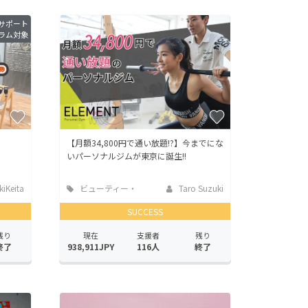
サポート
ラム対象
【月額34,800円で通い放題!?】今までにな
いパーソナルジムが東京に誕生!!
iKeita
ビューティー・
Taro Suzuki
ヘルスケア
SUCCESS
残り
現在
支援者
残り
終了
938,911JPY
116人
終了