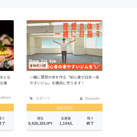
神奈川県
太らな
一緒に理想の体を作る「初心者が日本一来
る権
やすいジム」を横浜に作ります！
ishura
スポーツ
Naasuke
SUCCESS
残り
現在
支援者
残り
終了
8,928,255JPY
1,104人
終了