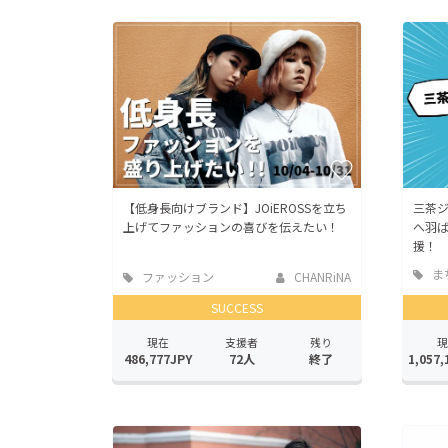
【低身長向けブランド】JOiEROSSを立ち
三茶
上げてファッションの喜びを伝えたい！
へ羽
援！
ま
ファッション
CHANRiNA
地域
SUCCESS
現在
支援者
残り
現
486,777JPY
72人
終了
1,057,