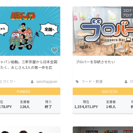
コロナ
プログ
ジャパン始動。三軒茶屋から日本全国
ブロバーを存続させたい
ばたく、おじさん3人の第一歩を応
ちづくり・
sanchajapan
フード・飲食
Ok
活性化
店
FUNDED
SUCCESS
在
支援者
残り
現在
支援者
178JPY
126人
終了
1,354,071JPY
145人