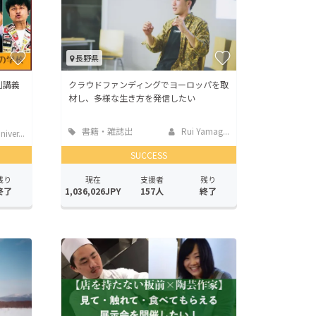
長野県
別講義
クラウドファンディングでヨーロッパを取
材し、多様な生き方を発信したい
書籍・雑誌出
Rui Yamag...
ver...
版
SUCCESS
残り
現在
支援者
残り
終了
1,036,026JPY
157人
終了