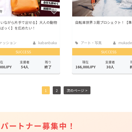
府
負いながら片手で出せる】大人の動物
自転車世界３周プロシェクト！【準
かばっく】を広めたい！
ァッション
kabanbaka
アート・写真
mukadem
SUCCESS
SUCCESS
在
支援者
残り
現在
支援者
000JPY
54人
終了
166,000JPY
30人
1
2
次のページ >