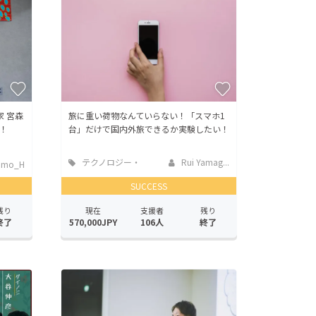
 宮森
旅に重い荷物なんていらない！「スマホ1
！
台」だけで国内外旅できるか実験したい！
テクノロジー・
Rui Yamag...
amo_H
ガジェット
SUCCESS
残り
現在
支援者
残り
終了
570,000JPY
106人
終了