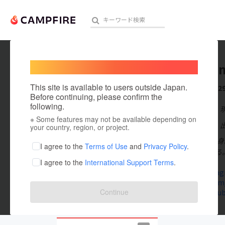
Welcome,
International users
naotota
人気のプロジェクト
注目のリ
This site is available to users outside Japan.
これまでに2
Before continuing, please confirm the
following.
在住国：日本
※ Some features may not be available depending on
アート・写真
出身国：日本
your country, region, or project.
1991年東京
テクノロジー・ガジェット
I agree to the
Terms of Use
and
Privacy Policy
.
筋トレにハマる。
I agree to the
International Support Terms
.
映像・映画
www.instag
twitter.com
ビジネス・起業
Continue
www.youtub
まちづくり・地域活性化