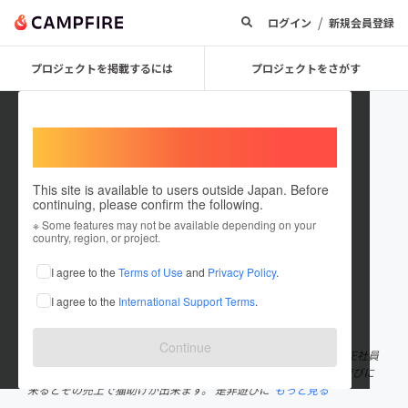
/
ログイン
新規会員登録
プロジェクトを掲載するには
プロジェクトをさがす
Welcome,
International users
This site is available to users outside Japan. Before
continuing, please confirm the following.
nekomaru_chaya08
※ Some features may not be available depending on your
country, region, or project.
プロジェクトオーナー
I agree to the
Terms of Use
and
Privacy Policy
.
これまでに2件のプロジェクトを投稿しています
I agree to the
International Support Terms
.
在住国：日本
現在地：沖縄県
出身国：日本
出身地：沖縄県
Continue
沖縄県那覇市、国際通りから少し入った所にある猫カフェです。 正社員
猫と契約社員(里親募集)猫と人間スタッフでキリモリしてます。 遊びに
来るとその売上で猫助けが出来ます。 是非遊びに
もっと見る