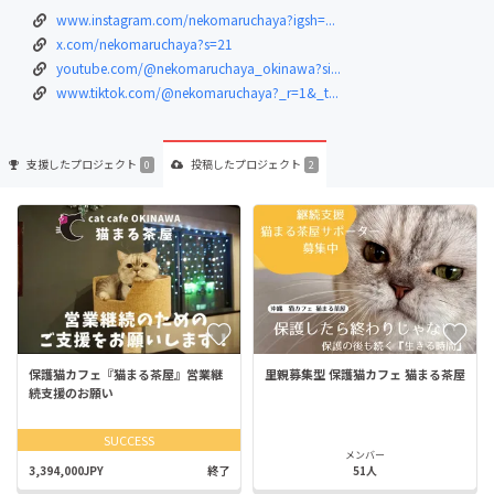
www.instagram.com/nekomaruchaya?igsh=...
x.com/nekomaruchaya?s=21
youtube.com/@nekomaruchaya_okinawa?si...
www.tiktok.com/@nekomaruchaya?_r=1&_t...
支援した
プロジェクト
投稿した
プロジェクト
0
2
保護猫カフェ『猫まる茶屋』営業継
里親募集型 保護猫カフェ 猫まる茶屋
続支援のお願い
SUCCESS
メンバー
3,394,000JPY
終了
51人