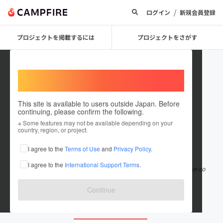
/
ログイン
新規会員登録
プロジェクトを掲載するには
プロジェクトをさがす
Welcome,
International users
This site is available to users outside Japan. Before
continuing, please confirm the following.
newsforwhatyoudo
※ Some features may not be available depending on your
country, region, or project.
在住国：日本
現在地：未設定
I agree to the
Terms of Use
and
Privacy Policy
.
出身国：日本
出身地：未設定
I agree to the
International Support Terms
.
Keep up with the latest news and stay informed with informative co
ntent on money, shopping
もっと見る
Continue
newsforwhatyoudo.com