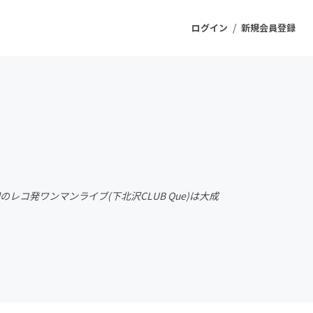
/
ログイン
新規会員登録
ジェクト
もうすぐ公開されます
プロダクト
リース。初のレコ発ワンマンライブ(下北沢CLUB Que)は大成
ファッション
スポーツ
ケア
ソーシャルグッド