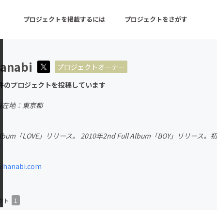
プロジェクトを掲載するには
プロジェクトをさがす
anabi
プロジェクトオーナー
ターン
注目の新着プロジェクト
募集終了が近いプロ
件のプロジェクトを投稿しています
現在地：東京都
音楽
舞台・パフォーマンス
ll Album「LOVE」リリース。 2010年2nd Full Album「BOY」リ
ゲーム・サービス開発
フード・飲食店
る
書籍・雑誌出版
アニメ・漫画
ihanabi.com
チャレンジ
ビューティー・ヘルス
クト
1