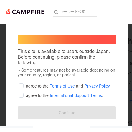
Welcome,
International users
nezumih
人気のプロジェクト
注目のリ
This site is available to users outside Japan.
これまでに1
Before continuing, please confirm the
following.
在住国：日本
※ Some features may not be available depending on
アート・写真
出身国：未設定
your country, region, or project.
2007年1stFu
テクノロジー・ガジェット
I agree to the
Terms of Use
and
Privacy Policy
.
功。
もっと見
I agree to the
International Support Terms
.
映像・映画
www.nezum
ビジネス・起業
Continue
まちづくり・地域活性化
支援した
プロジェクト
0
投稿した
プロジェ