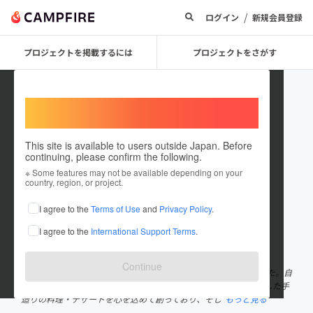
/
ログイン
新規会員登録
プロジェクトを掲載するには
プロジェクトをさがす
Welcome,
International users
This site is available to users outside Japan. Before
continuing, please confirm the following.
nichibo
※ Some features may not be available depending on your
country, region, or project.
プロジェクトオーナー
I agree to the
Terms of Use
and
Privacy Policy
.
これまでに1件のプロジェクトを投稿しています
I agree to the
International Support Terms
.
在住国：日本
現在地：愛知県
出身国：日本
出身地：愛知県
Continue
2020名古屋市名東区にて日々の暮らしをテーマに誕生いたしました。自
家菜園で採れた野菜を中心に健康的で美味しく、スパイスを使用した手
造りの料理・デザートを心を込めて創っており、そし
もっと見る