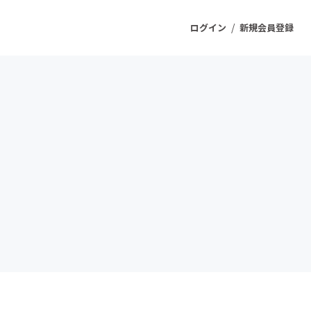
/
ログイン
新規会員登録
ジェクト
もうすぐ公開されます
プロダクト
ファッション
スポーツ
ケア
ソーシャルグッド