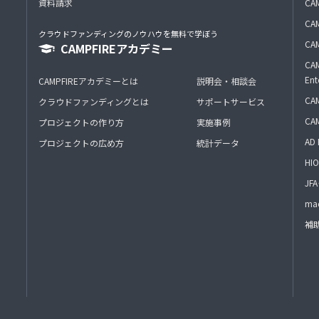
資料請求
CA
CAM
クラウドファンディングのノウハウを無料で学ぼう
CAM
CAMPFIREアカデミー
CAM
Ent
CAMPFIREアカデミーとは
説明会・相談会
CAM
クラウドファンディングとは
サポートサービス
CA
プロジェクトの作り方
実施事例
AD 
プロジェクトの広め方
統計データ
HIO
J
mac
補