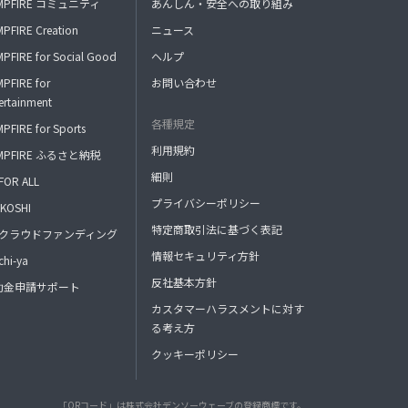
MPFIRE コミュニティ
あんしん・安全への取り組み
PFIRE Creation
ニュース
PFIRE for Social Good
ヘルプ
PFIRE for
お問い合わせ
ertainment
各種規定
PFIRE for Sports
利用規約
MPFIRE ふるさと納税
細則
FOR ALL
プライバシーポリシー
KOSHI
特定商取引法に基づく表記
FAクラウドファンディング
情報セキュリティ方針
hi-ya
反社基本方針
助金申請サポート
カスタマーハラスメントに対す
る考え方
クッキーポリシー
「QRコード」は株式会社デンソーウェーブの登録商標です。