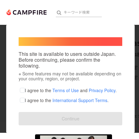
Welcome,
International users
nihonba
人気のプロジェクト
注目のリ
This site is available to users outside Japan.
これまでに1
Before continuing, please confirm the
following.
在住国：未設定
※ Some features may not be available depending on
アート・写真
出身国：未設定
your country, region, or project.
テクノロジー・ガジェット
I agree to the
Terms of Use
and
Privacy Policy
.
I agree to the
International Support Terms
.
映像・映画
ビジネス・起業
支援した
プロジェクト
1
投稿した
プロジェ
Continue
まちづくり・地域活性化