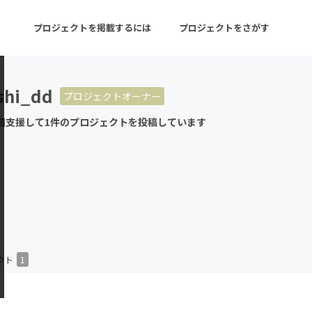
プロジェクトを掲載するには
プロジェクトをさがす
shi_dd
プロジェクトオーナー
ターン
注目の新着プロジェクト
募集終了が近いプロ
回支援して1件のプロジェクトを投稿しています
音楽
舞台・パフォーマンス
ゲーム・サービス開発
フード・飲食店
書籍・雑誌出版
アニメ・漫画
チャレンジ
ビューティー・ヘルス
クト
1