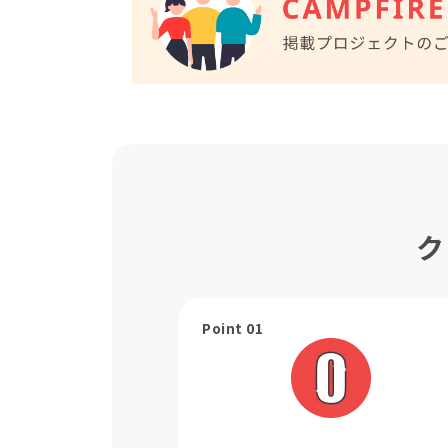
ク
Point 01