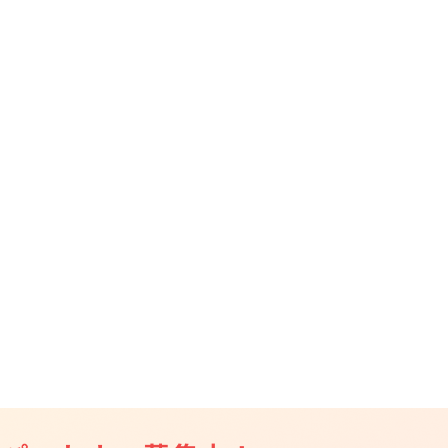
CAMPFIRE for Social Good
CAMPFIRE Creation
CAMPFIREふるさと納税
machi-ya
コミュニティ