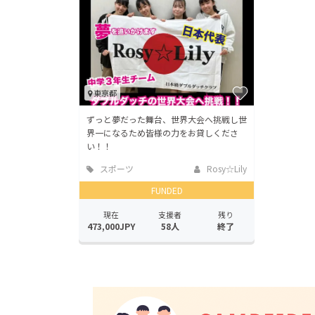
東京都
ずっと夢だった舞台、世界大会へ挑戦し世
界一になるため皆様の力をお貸しくださ
い！！
スポーツ
Rosy☆Lily
FUNDED
現在
支援者
残り
473,000JPY
58人
終了