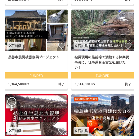
石川県
石川県
長善寺震災被害復興プロジェクト
被災現場の最前線で活動する林業従
事者に、仕事道具＆安全を届けた
い！
FUNDED
FUNDED
1,364,500JPY
終了
3,514,000JPY
終了
石川県
石川県