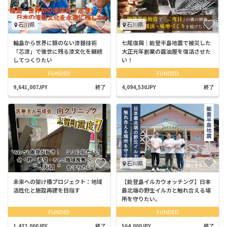
石川県
石川県
輪島から世界に類のない漆器技術
七尾復興｜能登半島地震で被災した
「芯漆」で後世に残る漆文化を継続
大正元年創業の醤油屋を復活させた
してつくりたい
い！
FUNDED
FUNDED
9,641,007JPY
終了
4,094,530JPY
終了
石川県
未来への架け橋プロジェクト：地域
【能登島イルカウォッチング】日本
活性化と施設再建を目指す
最北端の野生イルカと触れ合える場
所を守りたい。
FUNDED
FUNDED
1,432,000JPY
終了
564,000JPY
終了