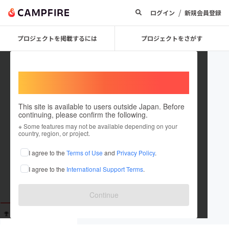
/
ログイン
新規会員登録
プロジェクトを掲載するには
プロジェクトをさがす
Welcome,
International users
This site is available to users outside Japan. Before
continuing, please confirm the following.
ninanina215
※ Some features may not be available depending on your
country, region, or project.
これまでに16回支援しています
I agree to the
Terms of Use
and
Privacy Policy
.
在住国：未設定
I agree to the
International Support Terms
.
出身国：未設定
Continue
支援した
プロジェクト
投稿した
プロジェクト
16
0