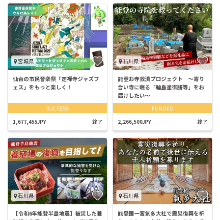
宮城県
石川県
仙台の市民音楽祭「定禅寺ジャズフ
能登お寺救済プロジェクト 〜寄り
ェス」をもっと楽しく！
合い寺に眠る「輪島塗御膳等」をお
届けしたい〜
SUCCESS
FUNDED
1,677,455JPY
終了
2,266,500JPY
終了
石川県
石川県
【令和6年能登半島地震】被災した養
能登国一宮気多大社で震災復興を祈