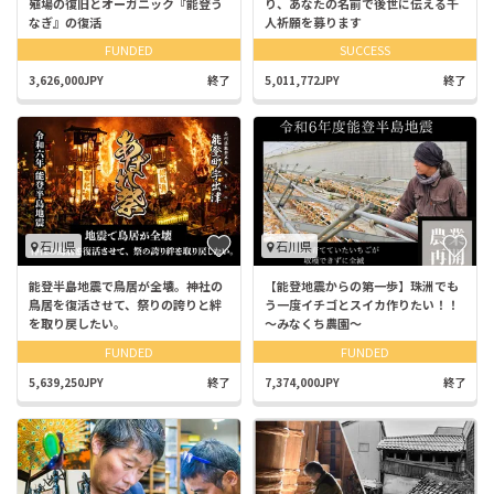
殖場の復旧とオーガニック『能登う
り、あなたの名前で後世に伝える千
なぎ』の復活
人祈願を募ります
FUNDED
SUCCESS
3,626,000JPY
終了
5,011,772JPY
終了
石川県
石川県
能登半島地震で鳥居が全壊。神社の
【能登地震からの第一歩】珠洲でも
鳥居を復活させて、祭りの誇りと絆
う一度イチゴとスイカ作りたい！！
を取り戻したい。
～みなくち農園～
FUNDED
FUNDED
5,639,250JPY
終了
7,374,000JPY
終了