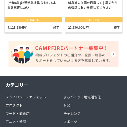
[令和6年]能登半島地震 失われる本
輪島塗の復興を目指して | 震災から
堂を再建したい！
の復活にお力を貸してください
FUNDED
SUCCESS
7,123,680JPY
終了
22,836,000JPY
終了
カテゴリー
テクノロジー・ガジェット
まちづくり・地域活性化
プロダクト
音楽
フード・飲食店
チャレンジ
アニメ・漫画
スポーツ