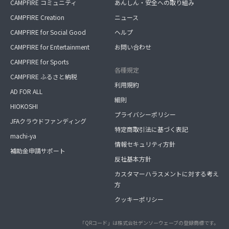
CAMPFIRE コミュニティ
あんしん・安全への取り組み
CAMPFIRE Creation
ニュース
CAMPFIRE for Social Good
ヘルプ
CAMPFIRE for Entertainment
お問い合わせ
CAMPFIRE for Sports
各種規定
CAMPFIRE ふるさと納税
利用規約
AD FOR ALL
細則
HIOKOSHI
プライバシーポリシー
JFAクラウドファンディング
特定商取引法に基づく表記
machi-ya
情報セキュリティ方針
補助金申請サポート
反社基本方針
カスタマーハラスメントに対する考え
方
クッキーポリシー
「QRコード」は株式会社デンソーウェーブの登録商標です。