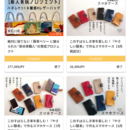
石川県
絶対に捨てない！豚革ベリー に魅せ
このすばらしき革を楽しむ！『やさ
られた”新米革職人“の育成プロジェ
しい豚革』で作るスマホケース【8月
クト
発送分】
FUNDED
FUNDED
277,000JPY
終了
26,000JPY
終了
このすばらしき革を楽しむ！『やさ
このすばらしき革を楽しむ！『やさ
しい豚革』で作るスマホケース【7月
しい豚革』で作るスマホケース【5月