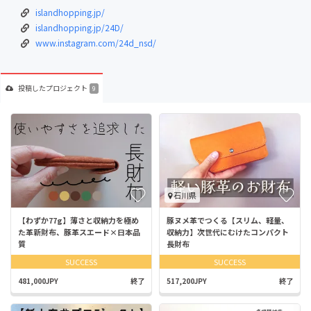
islandhopping.jp/
islandhopping.jp/24D/
www.instagram.com/24d_nsd/
投稿した
プロジェクト
9
石川県
【わずか77g】薄さと収納力を極め
豚ヌメ革でつくる【スリム、軽量、
た革新財布、豚革スエード×日本品
収納力】次世代にむけたコンパクト
質
長財布
SUCCESS
SUCCESS
481,000JPY
終了
517,200JPY
終了