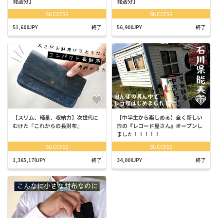
発送分】
発送分】
SUCCESS
SUCCESS
51,600JPY
終了
56,900JPY
終了
【スリム、軽量、収納力】次世代に
【中学生から楽しめる】全く新しい
むけた『これからの長財布』
形の『レコード屋さん』オープンし
ました！！！！！
SUCCESS
SUCCESS
1,365,170JPY
終了
34,000JPY
終了