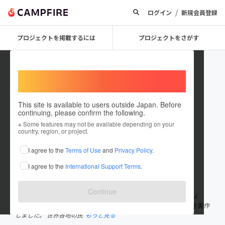
/
ログイン
新規会員登録
プロジェクトを掲載するには
プロジェクトをさがす
Welcome,
International users
This site is available to users outside Japan. Before
continuing, please confirm the following.
24D leather craft
※ Some features may not be available depending on your
country, region, or project.
プロジェクトオーナー
I agree to the
Terms of Use
and
Privacy Policy
.
これまでに9件のプロジェクトを投稿しています
I agree to the
International Support Terms
.
在住国：日本
現在地：石川県
出身国：日本
出身地：石川県
Continue
”24D leather craft“ ハンドメイドのレザーブランド。 ２００７年よ
り、作家活動を開始。これまで、延べ１０,０００点を超える作品を製作
しました。 世界各地の民
もっと見る