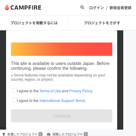
/
ログイン
新規会員登録
プロジェクトを掲載するには
プロジェクトをさがす
Welcome,
International users
This site is available to users outside Japan. Before
continuing, please confirm the following.
nobuhirohangover
※ Some features may not be available depending on your
country, region, or project.
プロジェクトオーナー
I agree to the
Terms of Use
and
Privacy Policy
.
これまでに1件のプロジェクトを投稿しています
I agree to the
International Support Terms
.
在住国：未設定
出身国：未設定
Continue
支援した
プロジェクト
投稿した
プロジェクト
0
1