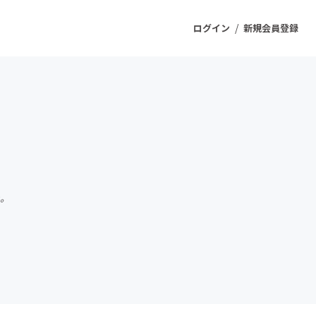
/
ログイン
新規会員登録
ジェクト
もうすぐ公開されます
プロダクト
た。
ファッション
スポーツ
ケア
ソーシャルグッド