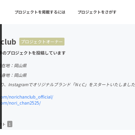
プロジェクトを掲載するには
プロジェクトをさがす
nclub
プロジェクトオーナー
ターン
注目の新着プロジェクト
募集終了が近いプロ
件のプロジェクトを投稿しています
現在地：岡山県
音楽
舞台・パフォーマンス
出身地：岡山県
より、Instagramでオリジナルブランド「N c C」をスタートいたしまし
ゲーム・サービス開発
フード・飲食店
om/norichanclub_official/
書籍・雑誌出版
アニメ・漫画
com/nori_chan2525/
チャレンジ
ビューティー・ヘルス
クト
1