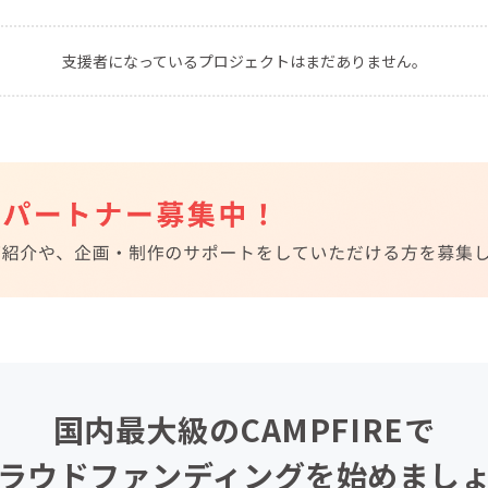
CAMPFIRE for Social Good
CAMPFIRE Creation
支援者になっているプロジェクトはまだありません。
CAMPFIREふるさと納税
machi-ya
コミュニティ
国内最大級のCAMPFIREで
ラウドファンディングを始めまし