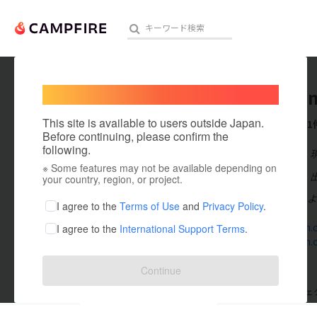
Welcome,
International users
noricha
人気のプロジェクト
注目のリ
This site is available to users outside Japan.
これまでに1
Before continuing, please confirm the
following.
在住国：日本
※ Some features may not be available depending on
アート・写真
出身国：日本
your country, region, or project.
2018年6月3日
テクノロジー・ガジェット
I agree to the
Terms of Use
and
Privacy Policy
.
Instagram.c
I agree to the
International Support Terms
.
映像・映画
Instagram.
ビジネス・起業
Continue
まちづくり・地域活性化
支援した
プロジェクト
0
投稿した
プロジェ