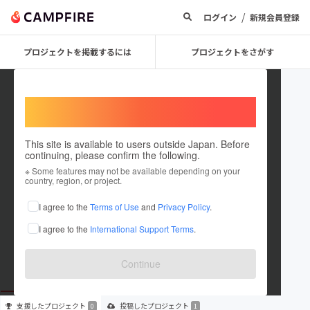
/
ログイン
新規会員登録
プロジェクトを掲載するには
プロジェクトをさがす
Welcome,
International users
This site is available to users outside Japan. Before
continuing, please confirm the following.
株式会社Glafomi
※ Some features may not be available depending on your
country, region, or project.
プロジェクトオーナー
I agree to the
Terms of Use
and
Privacy Policy
.
これまでに1件のプロジェクトを投稿しています
I agree to the
International Support Terms
.
在住国：未設定
出身国：未設定
Continue
支援した
プロジェクト
投稿した
プロジェクト
0
1