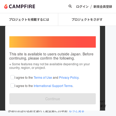
/
ログイン
新規会員登録
プロジェクトを掲載するには
プロジェクトをさがす
Welcome,
International users
This site is available to users outside Japan. Before
continuing, please confirm the following.
notojima_sanssouci
※ Some features may not be available depending on your
country, region, or project.
プロジェクトオーナー
I agree to the
Terms of Use
and
Privacy Policy
.
これまでに1件のプロジェクトを投稿しています
I agree to the
International Support Terms
.
在住国：日本
現在地：石川県
出身国：日本
出身地：東京都
Continue
1日1組限定の泊まれる農漁家フレンチレストラン「能登島Sans-souci
(サンスーシィ)」を経営。日本海の地魚と自然豊かな町に惚れて、東京
赤坂のお店の名前を連れて能登島に10年前
もっと見る