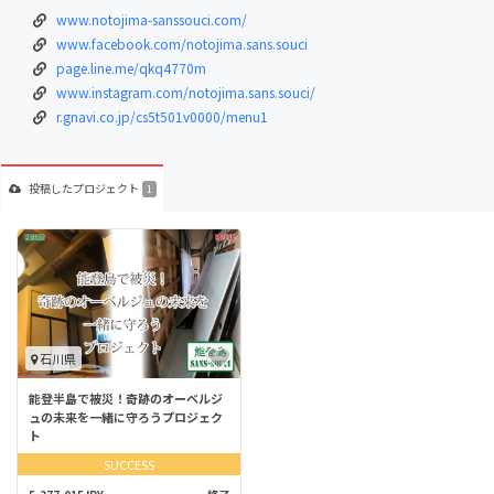
www.notojima-sanssouci.com/
www.facebook.com/notojima.sans.souci
page.line.me/qkq4770m
www.instagram.com/notojima.sans.souci/
r.gnavi.co.jp/cs5t501v0000/menu1
投稿した
プロジェクト
1
石川県
能登半島で被災！奇跡のオーベルジ
ュの未来を一緒に守ろうプロジェク
ト
SUCCESS