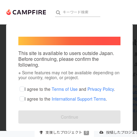
Welcome,
International users
nowgoa
人気のプロジェクト
注目のリ
This site is available to users outside Japan.
在住国：日本
Before continuing, please confirm the
出身国：日本
following.
※ Some features may not be available depending on
Nowgoal mang đ
アート・写真
your country, region, or project.
nowgoalvn.
テクノロジー・ガジェット
I agree to the
Terms of Use
and
Privacy Policy
.
www.youtu
x.com/now
I agree to the
International Support Terms
.
映像・映画
www.pinter
www.reddit
ビジネス・起業
Continue
まちづくり・地域活性化
支援した
プロジェクト
0
投稿した
プロジェ