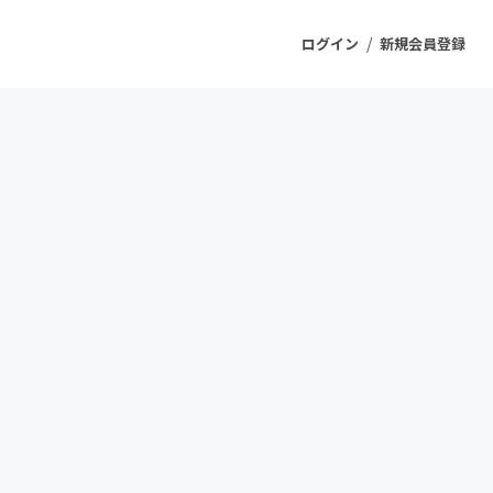
/
ログイン
新規会員登録
ジェクト
もうすぐ公開されます
プロダクト
ファッション
スポーツ
ケア
ソーシャルグッド