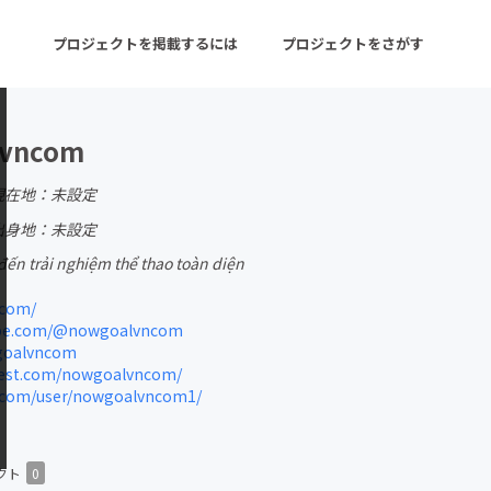
プロジェクトを掲載するには
プロジェクトをさがす
lvncom
ターン
注目の新着プロジェクト
募集終了が近いプロ
現在地：未設定
出身地：未設定
ến trải nghiệm thể thao toàn diện
音楽
舞台・パフォーマンス
com/
ゲーム・サービス開発
フード・飲食店
be.com/@nowgoalvncom
goalvncom
書籍・雑誌出版
アニメ・漫画
est.com/nowgoalvncom/
.com/user/nowgoalvncom1/
チャレンジ
ビューティー・ヘルス
クト
0