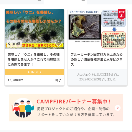
山口県
美味しい「ウニ」を養殖し、その味
ブルーカーボン固定能力向上のため
を堪能しませんか？これで地球環境
の新しい海藻養殖方法と水産ビジネ
に貢献できます！
ス
FUNDED
プロジェクトはSUCCESSせずに
2022-02-02に終了しました
10,500JPY
終了