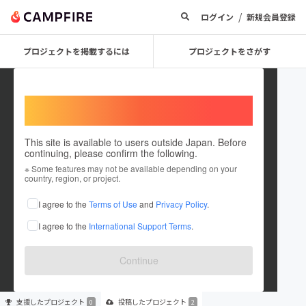
/
ログイン
新規会員登録
プロジェクトを掲載するには
プロジェクトをさがす
Welcome,
International users
This site is available to users outside Japan. Before
continuing, please confirm the following.
npoenvironment
※ Some features may not be available depending on your
country, region, or project.
プロジェクトオーナー
I agree to the
Terms of Use
and
Privacy Policy
.
これまでに2件のプロジェクトを投稿しています
I agree to the
International Support Terms
.
在住国：未設定
出身国：未設定
Continue
支援した
プロジェクト
投稿した
プロジェクト
0
2