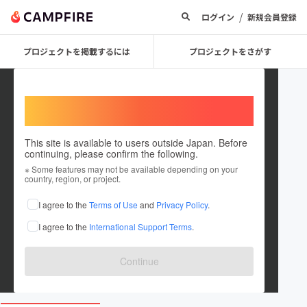
/
ログイン
新規会員登録
プロジェクトを掲載するには
プロジェクトをさがす
Welcome,
International users
This site is available to users outside Japan. Before
continuing, please confirm the following.
npomisato
※ Some features may not be available depending on your
country, region, or project.
プロジェクトオーナー
I agree to the
Terms of Use
and
Privacy Policy
.
これまでに2件のプロジェクトを投稿しています
I agree to the
International Support Terms
.
在住国：日本
現在地：埼玉県
出身国：日本
出身地：埼玉県
Continue
misato.or.jp/