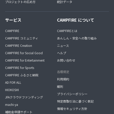
プロジェクトの広め方
統計データ
サービス
CAMPFIRE について
CAMPFIRE
CAMPFIREとは
CAMPFIRE コミュニティ
あんしん・安全への取り組み
CAMPFIRE Creation
ニュース
CAMPFIRE for Social Good
ヘルプ
CAMPFIRE for Entertainment
お問い合わせ
CAMPFIRE for Sports
各種規定
CAMPFIRE ふるさと納税
利用規約
AD FOR ALL
細則
HIOKOSHI
プライバシーポリシー
JFAクラウドファンディング
特定商取引法に基づく表記
machi-ya
情報セキュリティ方針
補助金申請サポート