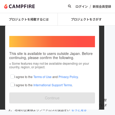
/
ログイン
新規会員登録
プロジェクトを掲載するには
プロジェクトをさがす
Welcome,
International users
This site is available to users outside Japan. Before
continuing, please confirm the following.
nponanairo
※ Some features may not be available depending on your
country, region, or project.
プロジェクトオーナー
I agree to the
Terms of Use
and
Privacy Policy
.
これまでに1件のプロジェクトを投稿しています
I agree to the
International Support Terms
.
在住国：日本
現在地：栃木県
出身国：日本
出身地：栃木県
Continue
こども応援朝ごはんとおやつカフェなないろ 2021年10月スタート。 現
在宇都宮市内2ヶ所月4回朝ごはんカフェとおやつカフェを開催していま
す。 地域の企業様よりフードロスの食品をい
もっと見る