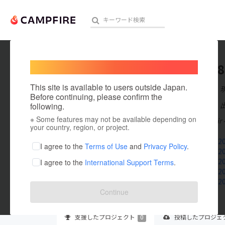
Welcome,
International users
numai88
人気のプロジェクト
注目のリ
This site is available to users outside Japan.
在住国：日本
Before continuing, please confirm the
出身国：日本
following.
※ Some features may not be available depending on
megapari indir -
アート・写真
your country, region, or project.
megapari20
テクノロジー・ガジェット
I agree to the
Terms of Use
and
Privacy Policy
.
megapari20
megapari20
I agree to the
International Support Terms
.
映像・映画
megapari20
megapari20
ビジネス・起業
Continue
まちづくり・地域活性化
支援した
プロジェクト
0
投稿した
プロジェ