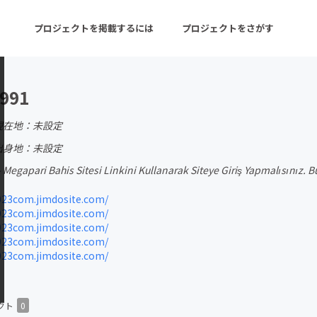
プロジェクトを掲載するには
プロジェクトをさがす
991
ターン
注目の新着プロジェクト
募集終了が近いプロ
現在地：未設定
出身地：未設定
 Megapari Bahis Sitesi Linkini Kullanarak Siteye Giriş Yapmalısınız. 
音楽
舞台・パフォーマンス
23com.jimdosite.com/
ゲーム・サービス開発
フード・飲食店
23com.jimdosite.com/
23com.jimdosite.com/
書籍・雑誌出版
アニメ・漫画
23com.jimdosite.com/
23com.jimdosite.com/
チャレンジ
ビューティー・ヘルス
クト
0