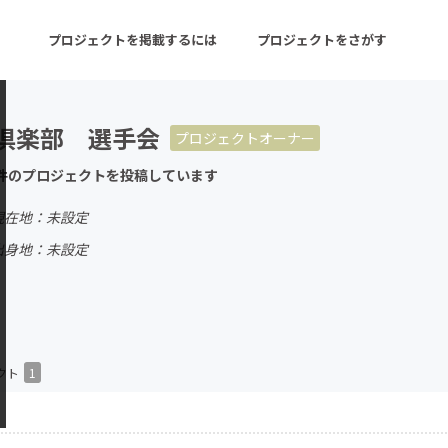
プロジェクトを掲載するには
プロジェクトをさがす
倶楽部 選手会
プロジェクトオーナー
ターン
注目の新着プロジェクト
募集終了が近いプロ
件のプロジェクトを投稿しています
現在地：未設定
音楽
舞台・パフォーマンス
出身地：未設定
ゲーム・サービス開発
フード・飲食店
書籍・雑誌出版
アニメ・漫画
チャレンジ
ビューティー・ヘルス
クト
1