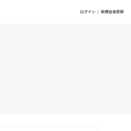
/
ログイン
新規会員登録
ジェクト
もうすぐ公開されます
プロダクト
ファッション
スポーツ
ケア
ソーシャルグッド