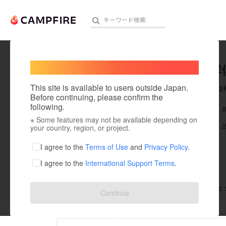
Welcome,
International users
函館太洋
人気のプロジェクト
注目のリ
This site is available to users outside Japan.
これまでに1
Before continuing, please confirm the
following.
在住国：日本
※ Some features may not be available depending on
アート・写真
出身国：日本
your country, region, or project.
テクノロジー・ガジェット
I agree to the
Terms of Use
and
Privacy Policy
.
I agree to the
International Support Terms
.
映像・映画
ビジネス・起業
支援した
プロジェクト
0
投稿した
プロジェ
Continue
まちづくり・地域活性化