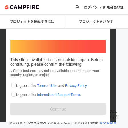
/
ログイン
新規会員登録
プロジェクトを掲載するには
プロジェクトをさがす
Welcome,
International users
This site is available to users outside Japan. Before
continuing, please confirm the following.
oapp
※ Some features may not be available depending on your
country, region, or project.
プロジェクトオーナー
I agree to the
Terms of Use
and
Privacy Policy
.
これまでに2件のプロジェクトを投稿しています
I agree to the
International Support Terms
.
在住国：日本
現在地：未設定
出身国：日本
出身地：未設定
Continue
岡山県内のアフターピル（緊急経口避妊薬）の研修を受けた薬剤師がい
る薬局と病院・医院（産婦人科）が連携することで、アフターピルを希
望される方へ円滑に処方できるようにし、望まれない妊娠
もっと見る