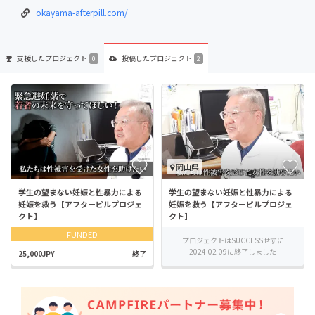
okayama-afterpill.com/
支援した
プロジェクト
投稿した
プロジェクト
0
2
岡山県
学生の望まない妊娠と性暴力による
学生の望まない妊娠と性暴力による
妊娠を救う【アフターピルプロジェ
妊娠を救う【アフターピルプロジェ
クト】
クト】
FUNDED
プロジェクトはSUCCESSせずに
2024-02-09に終了しました
25,000JPY
終了