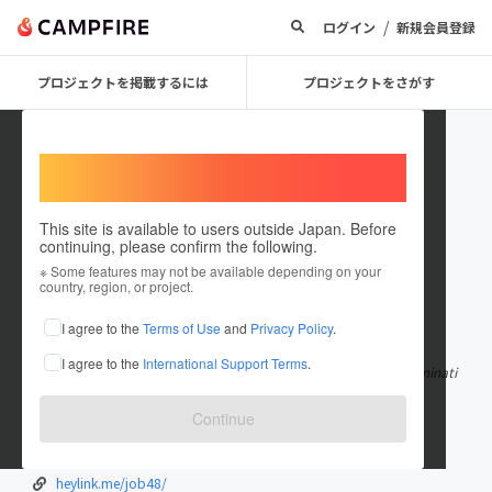
/
ログイン
新規会員登録
プロジェクトを掲載するには
プロジェクトをさがす
Welcome,
International users
This site is available to users outside Japan. Before
continuing, please confirm the following.
offerj14
※ Some features may not be available depending on your
country, region, or project.
在住国：米国
I agree to the
Terms of Use
and
Privacy Policy
.
出身国：日本
出身地：北海道
I agree to the
International Support Terms
.
A job offer is a pivotal moment in one's career, marking the culminati
on of a rigorous sel
もっと見る
Continue
www.joboffer.pk/
my.desktopnexus.com/offerj14/#Profile...
heylink.me/job48/