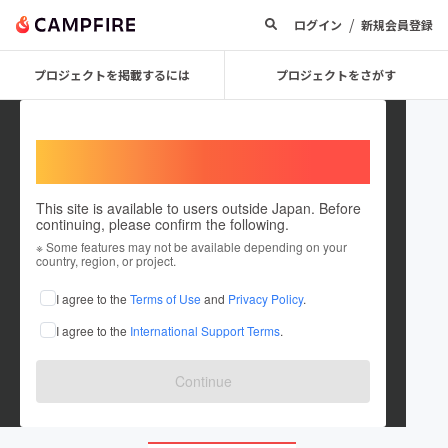
/
ログイン
新規会員登録
プロジェクトを掲載するには
プロジェクトをさがす
Welcome,
International users
This site is available to users outside Japan. Before
continuing, please confirm the following.
ogasawara_yh
※ Some features may not be available depending on your
country, region, or project.
プロジェクトオーナー
I agree to the
Terms of Use
and
Privacy Policy
.
これまでに1件のプロジェクトを投稿しています
I agree to the
International Support Terms
.
在住国：日本
現在地：東京都
出身国：日本
出身地：東京都
Continue
oyh.jp/