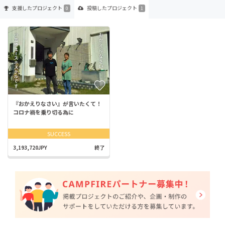
支援した
プロジェクト
投稿した
プロジェクト
0
1
『おかえりなさい』が言いたくて！
コロナ禍を乗り切る為に
SUCCESS
3,193,720JPY
終了