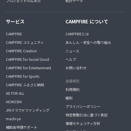
プロジェクトの広め方
統計データ
サービス
CAMPFIRE について
CAMPFIRE
CAMPFIREとは
CAMPFIRE コミュニティ
あんしん・安全への取り組み
CAMPFIRE Creation
ニュース
CAMPFIRE for Social Good
ヘルプ
CAMPFIRE for Entertainment
お問い合わせ
CAMPFIRE for Sports
各種規定
CAMPFIRE ふるさと納税
利用規約
AD FOR ALL
細則
HIOKOSHI
プライバシーポリシー
JFAクラウドファンディング
特定商取引法に基づく表記
machi-ya
情報セキュリティ方針
補助金申請サポート