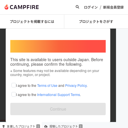
/
ログイン
新規会員登録
プロジェクトを掲載するには
プロジェクトをさがす
Welcome,
International users
This site is available to users outside Japan. Before
continuing, please confirm the following.
ohtama_ham
※ Some features may not be available depending on your
country, region, or project.
プロジェクトオーナー
I agree to the
Terms of Use
and
Privacy Policy
.
これまでに1回支援して1件のプロジェクトを投稿しています
I agree to the
International Support Terms
.
在住国：日本
現在地：未設定
出身国：日本
出身地：東京都
Continue
支援した
プロジェクト
投稿した
プロジェクト
1
1