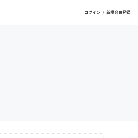
/
ログイン
新規会員登録
ジェクト
もうすぐ公開されます
プロダクト
ファッション
スポーツ
ケア
ソーシャルグッド