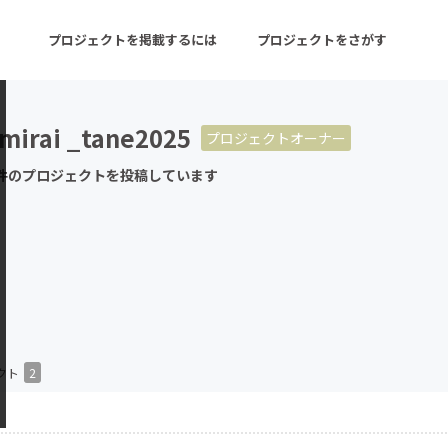
プロジェクトを掲載するには
プロジェクトをさがす
mirai _tane2025
プロジェクトオーナー
ターン
注目の新着プロジェクト
募集終了が近いプロ
件のプロジェクトを投稿しています
音楽
舞台・パフォーマンス
ゲーム・サービス開発
フード・飲食店
書籍・雑誌出版
アニメ・漫画
チャレンジ
ビューティー・ヘルス
クト
2