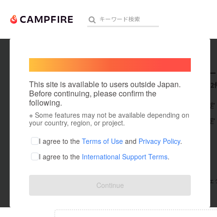
Welcome,
International users
oizumi _
人気のプロジェクト
注目のリ
This site is available to users outside Japan.
これまでに2
Before continuing, please confirm the
following.
在住国：未設定
※ Some features may not be available depending on
アート・写真
出身国：未設定
your country, region, or project.
テクノロジー・ガジェット
I agree to the
Terms of Use
and
Privacy Policy
.
I agree to the
International Support Terms
.
映像・映画
ビジネス・起業
支援した
プロジェクト
0
投稿した
プロジェ
Continue
まちづくり・地域活性化