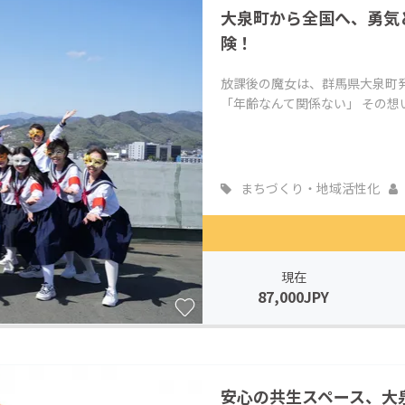
大泉町から全国へ、勇気
CAMPFIRE for Social Good
CAMPFIRE Creation
険！
CAMPFIREふるさと納税
machi-ya
コミュニティ
放課後の魔女は、群馬県大泉町発―
「年齢なんて関係ない」 その想い
まちづくり・地域活性化
現在
87,000JPY
安心の共生スペース、大