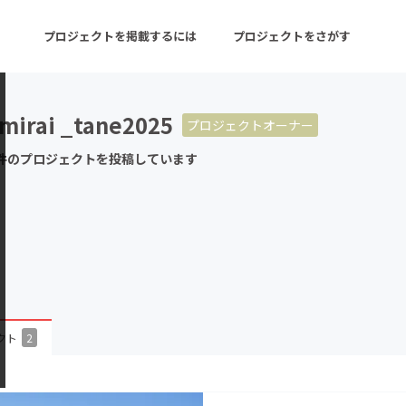
プロジェクトを掲載するには
プロジェクトをさがす
mirai _tane2025
プロジェクトオーナー
ターン
注目の新着プロジェクト
募集終了が近いプロ
件のプロジェクトを投稿しています
音楽
舞台・パフォーマンス
ゲーム・サービス開発
フード・飲食店
書籍・雑誌出版
アニメ・漫画
チャレンジ
ビューティー・ヘルス
クト
2