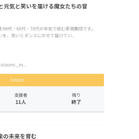
と元気と笑いを届ける魔女たちの冒
― 50代・60代・70代が本気で挑む表現集団です。
を、笑いとダンスにのせて届けてい...
oizumi _m...
FUNDED
支援者
残り
11人
終了
泉の未来を育む