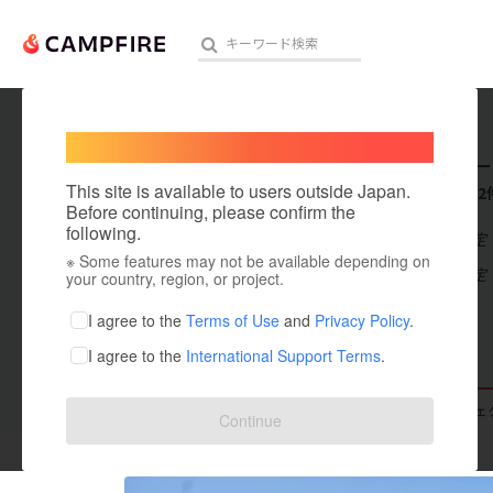
Welcome,
International users
oizumi _
人気のプロジェクト
注目のリ
This site is available to users outside Japan.
これまでに2
Before continuing, please confirm the
following.
在住国：未設定
※ Some features may not be available depending on
アート・写真
出身国：未設定
your country, region, or project.
テクノロジー・ガジェット
I agree to the
Terms of Use
and
Privacy Policy
.
I agree to the
International Support Terms
.
映像・映画
ビジネス・起業
支援した
プロジェクト
0
投稿した
プロジェ
Continue
まちづくり・地域活性化