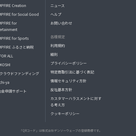
PFIRE Creation
ニュース
PFIRE for Social Good
ヘルプ
PFIRE for
お問い合わせ
ertainment
各種規定
PFIRE for Sports
利用規約
MPFIRE ふるさと納税
細則
FOR ALL
プライバシーポリシー
KOSHI
特定商取引法に基づく表記
FAクラウドファンディング
情報セキュリティ方針
hi-ya
反社基本方針
助金申請サポート
カスタマーハラスメントに対す
る考え方
クッキーポリシー
「QRコード」は株式会社デンソーウェーブの登録商標です。