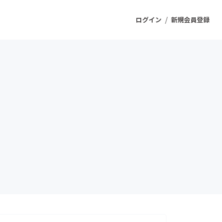
/
ログイン
新規会員登録
ジェクト
もうすぐ公開されます
プロダクト
ファッション
スポーツ
ケア
ソーシャルグッド