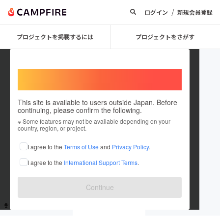
/
ログイン
新規会員登録
プロジェクトを掲載するには
プロジェクトをさがす
Welcome,
International users
This site is available to users outside Japan. Before
continuing, please confirm the following.
okayokayo
※ Some features may not be available depending on your
country, region, or project.
これまでに2回支援しています
I agree to the
Terms of Use
and
Privacy Policy
.
在住国：未設定
I agree to the
International Support Terms
.
出身国：未設定
Continue
支援した
プロジェクト
投稿した
プロジェクト
2
0