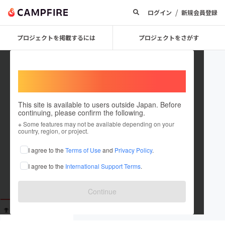
/
ログイン
新規会員登録
プロジェクトを掲載するには
プロジェクトをさがす
Welcome,
International users
This site is available to users outside Japan. Before
continuing, please confirm the following.
okuiokuy
※ Some features may not be available depending on your
country, region, or project.
これまでに1回支援しています
I agree to the
Terms of Use
and
Privacy Policy
.
在住国：未設定
I agree to the
International Support Terms
.
出身国：未設定
Continue
支援した
プロジェクト
投稿した
プロジェクト
1
0