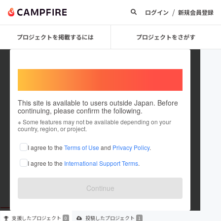
/
ログイン
新規会員登録
プロジェクトを掲載するには
プロジェクトをさがす
Welcome,
International users
This site is available to users outside Japan. Before
continuing, please confirm the following.
onedish2025
※ Some features may not be available depending on your
country, region, or project.
プロジェクトオーナー
I agree to the
Terms of Use
and
Privacy Policy
.
これまでに1件のプロジェクトを投稿しています
I agree to the
International Support Terms
.
在住国：日本
現在地：兵庫県
出身国：日本
出身地：兵庫県
Continue
支援した
プロジェクト
投稿した
プロジェクト
0
1