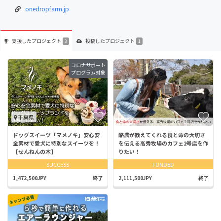
onedropfarm.jp
支援した
プロジェクト
投稿した
プロジェクト
3
1
コロナサポート
プログラム対象
千葉県
ドッグスイーツ「マメノキ」安心安
酪農が教えてくれる食と命の大切さ
全素材で愛犬に特別なスイーツを！
を伝える高秀牧場のカフェ2号店を作
【せんねんの木】
りたい！
SUCCESS
FUNDED
1,472,500JPY
終了
2,111,500JPY
終了