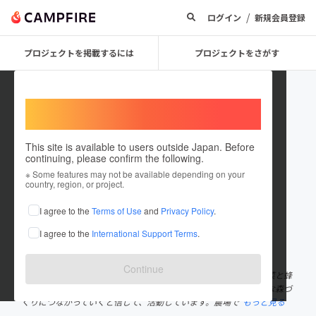
/
ログイン
新規会員登録
プロジェクトを掲載するには
プロジェクトをさがす
Welcome,
International users
This site is available to users outside Japan. Before
continuing, please confirm the following.
onedropfarm
※ Some features may not be available depending on your
country, region, or project.
プロジェクトオーナー
I agree to the
Terms of Use
and
Privacy Policy
.
これまでに3回支援して1件のプロジェクトを投稿しています
I agree to the
International Support Terms
.
在住国：日本
現在地：千葉県
出身国：日本
出身地：千葉県
Continue
「養蜂で里山を再生する！」を合言葉に、千葉県市原市で有機野菜と蜂
蜜を生産しています！有機野菜と蜂蜜の「美味しい！」が、豊かな森づ
くりにつながっていくと信じて、活動しています。農場で
もっと見る