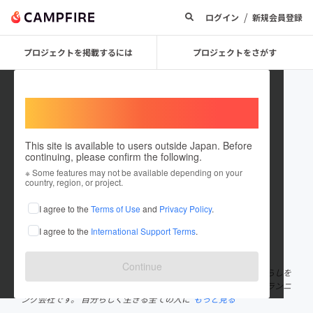
/
ログイン
新規会員登録
プロジェクトを掲載するには
プロジェクトをさがす
Welcome,
International users
This site is available to users outside Japan. Before
continuing, please confirm the following.
ono zyunpei
※ Some features may not be available depending on your
country, region, or project.
プロジェクトオーナー
I agree to the
Terms of Use
and
Privacy Policy
.
これまでに1件のプロジェクトを投稿しています
I agree to the
International Support Terms
.
在住国：日本
現在地：大阪府
出身国：日本
出身地：滋賀県
Continue
日常に心躍る瞬間を。 ファッションを楽しむ。買物を楽しむ。暮らしを
楽しむ。 そんな、毎日に昨日とは違う一歩先の価値を提供するプランニ
ング会社です。 自分らしく生きる全ての人に
もっと見る