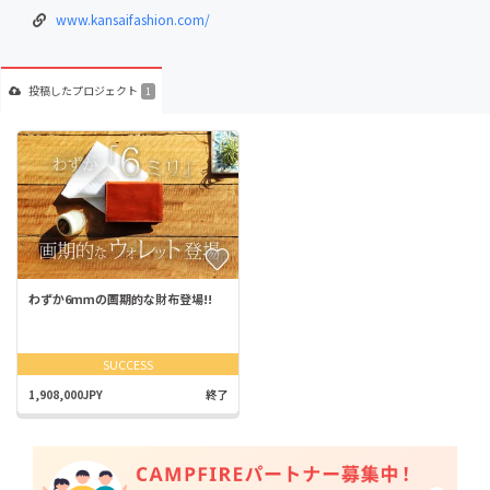
www.kansaifashion.com/
投稿した
プロジェクト
1
わずか6ｍｍの画期的な財布登場!!
SUCCESS
1,908,000JPY
終了