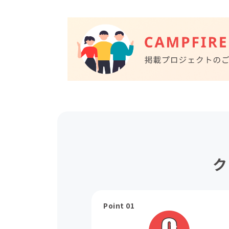
ク
Point 01