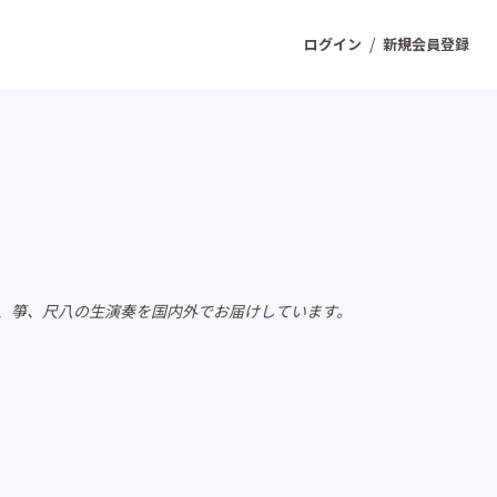
/
ログイン
新規会員登録
ジェクト
もうすぐ公開されます
プロダクト
、箏、尺八の生演奏を国内外でお届けしています。
ファッション
スポーツ
ケア
ソーシャルグッド