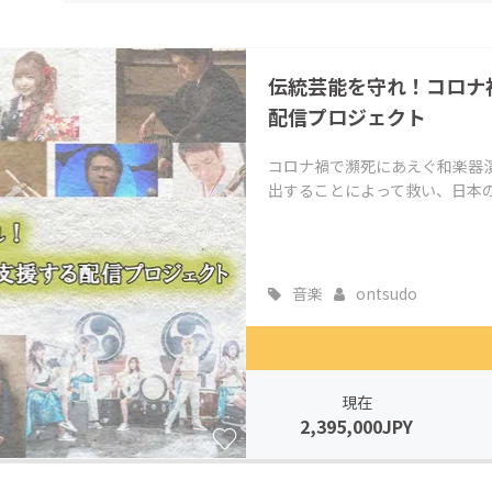
CAMPFIRE for Social Good
CAMPFIRE Creation
CAMPFIREふるさと納税
machi-ya
コミュニティ
伝統芸能を守れ！コロナ
配信プロジェクト
コロナ禍で瀕死にあえぐ和楽器
出することによって救い、日本
音楽
ontsudo
現在
2,395,000JPY