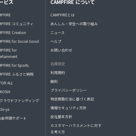
ービス
CAMPFIRE について
MPFIRE
CAMPFIREとは
MPFIRE コミュニティ
あんしん・安全への取り組み
PFIRE Creation
ニュース
PFIRE for Social Good
ヘルプ
PFIRE for
お問い合わせ
ertainment
各種規定
PFIRE for Sports
利用規約
MPFIRE ふるさと納税
細則
FOR ALL
プライバシーポリシー
KOSHI
特定商取引法に基づく表記
FAクラウドファンディング
情報セキュリティ方針
hi-ya
反社基本方針
助金申請サポート
カスタマーハラスメントに対す
る考え方