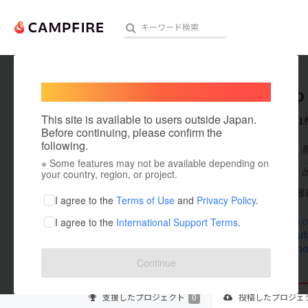
Welcome,
International users
ontsudo
人気のプロジェクト
注目のリ
This site is available to users outside Japan.
これまでに1
Before continuing, please confirm the
following.
在住国：日本
※ Some features may not be available depending on
アート・写真
出身国：日本
your country, region, or project.
弊社は『和楽器
テクノロジー・ガジェット
I agree to the
Terms of Use
and
Privacy Policy
.
on-tsu-do.
I agree to the
International Support Terms
.
映像・映画
www.youtub
www.facebo
ビジネス・起業
Continue
まちづくり・地域活性化
支援した
プロジェクト
0
投稿した
プロジェ