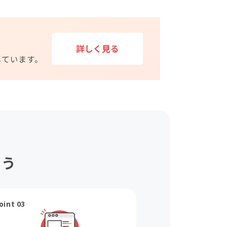
ょう
oint 03